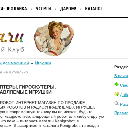
ПИ-ПРОДАЙКА
УСЛУГИ
ДАРОМ!
КАТАЛОГ
м для малышей
→
Игрушки
Разде
 не актуально
В нача
Све
ПТЕРЫ, ГИРОСКУТЕРЫ,
АВЛЯЕМЫЕ ИГРУШКИ
Доб
ROBOT-ИНТЕРНЕТ МАГАЗИН ПО ПРОДАЖЕ
Рас
ЫХ РОБОТОВ И РАДИОУПРАВЛЯЕМЫХ ИГРУШЕК
ую и современную технику вы не искали, будь то
Правил
с, квадрокоптер, андроидный робот или любую другую
го века – интернет-магазин Kenigrobot. ru
е вам! В ассортимент каталога Kenigrobot. ru входят