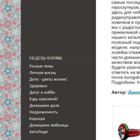
самые после
гироскутеров
здесь для се
радиоуправля
новичков и пр
мы с радость
приемлемой ц
нашего катал
полезный под
модели, напр
хозяйка отка
части домаш
РАЗДЕЛЫ ФОРУМА
качеством вс
Разные темы
будете разоч
ответить на 
Личная жизнь
почте konigsb
Дети - цветы жизни!
Подробнее: htt
Здоровье
Автор:
Дани
Досуг и хобби
Будь красивой!
Домашние дела
Недвижимость
Карьера
Домашние любимцы
АвтоЛеди