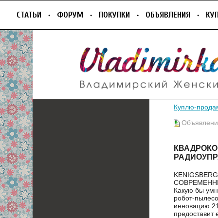
СТАТЬИ
ФОРУМ
ПОКУПКИ
ОБЪЯВЛЕНИЯ
КУ
Куплю-прода
Объявление
КВАДРОКО
РАДИОУПР
KENIGSBERG
СОВРЕМЕНН
Какую бы умн
робот-пылесо
инновацию 21-
предоставит е