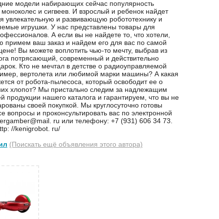
дние модели набирающих сейчас популярность
, моноколес и сигвеев. И взрослый и ребенок найдет
бя увлекательную и развивающую робототехнику и
емые игрушки. У нас представлены товары для
офессионалов. А если вы не найдете то, что хотели,
ю примем ваш заказ и найдем его для вас по самой
ене! Вы можете воплотить чью-то мечту, выбрав из
ога потрясающий, современный и действительно
арок. Кто не мечтал в детстве о радиоуправляемой
имер, вертолета или любимой марки машины? А какая
жется от робота-пылесоса, который освободит ее о
них хлопот? Мы пристально следим за надлежащим
ей продукции нашего каталога и гарантируем, что вы не
арованы своей покупкой. Мы круглосуточно готовы
все вопросы и проконсультировать вас по электронной
ergamber@mail. ru или телефону: +7 (931) 606 34 73.
p: //kenigrobot. ru/
ил
(Поискать ещё объявления этого автора)