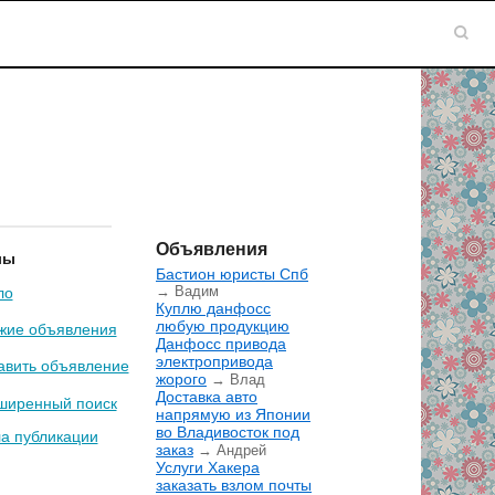
Объявления
лы
Бастион юристы Спб
→ Вадим
ло
Куплю данфосс
любую продукцию
жие объявления
Данфосс привода
электропривода
авить объявление
жорого
→ Влад
Доставка авто
ширенный поиск
напрямую из Японии
во Владивосток под
а публикации
заказ
→ Андрей
Услуги Хакера
заказать взлом почты