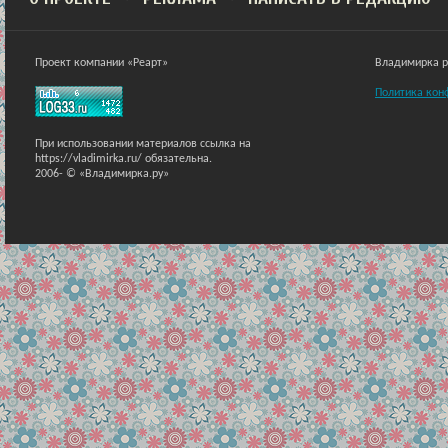
Проект компании «Реарт»
Владимирка ра
Политика кон
При использовании материалов ссылка на
https://vladimirka.ru/ обязательна.
2006-
© «Владимирка.ру»