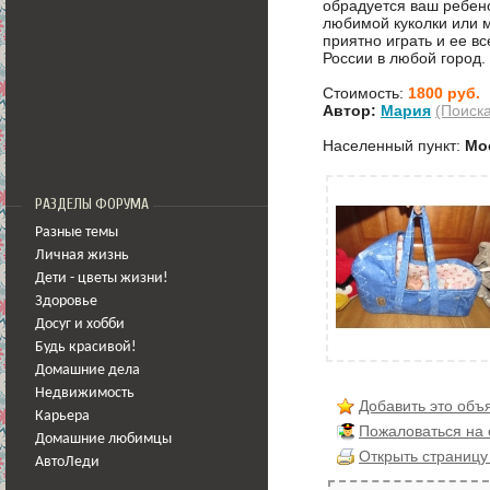
обрадуется ваш ребено
любимой куколки или м
приятно играть и ее в
России в любой город.
Стоимость:
1800 руб.
Автор:
Мария
(Поиск
Населенный пункт:
Мо
РАЗДЕЛЫ ФОРУМА
Разные темы
Личная жизнь
Дети - цветы жизни!
Здоровье
Досуг и хобби
Будь красивой!
Домашние дела
Недвижимость
Добавить это объ
Карьера
Пожаловаться на
Домашние любимцы
Открыть страницу
АвтоЛеди