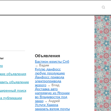
Объявления
лы
Бастион юристы Спб
→ Вадим
ло
Куплю данфосс
любую продукцию
жие объявления
Данфосс привода
электропривода
авить объявление
жорого
→ Влад
Доставка авто
ширенный поиск
напрямую из Японии
во Владивосток под
а публикации
заказ
→ Андрей
Услуги Хакера
заказать взлом почты