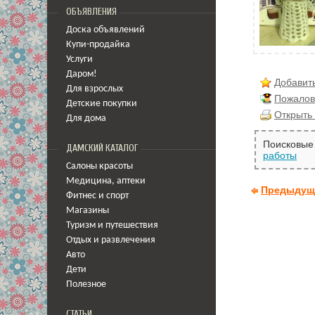
ОБЪЯВЛЕНИЯ
Доска объявлений
Купи-продайка
Услуги
Даром!
Добавить
Для взрослых
Пожалов
Детские покупки
Открыть 
Для дома
Поисковые 
ДАМСКИЙ КАТАЛОГ
работы
Салоны красоты
Медицина
,
аптеки
Предыдущ
Фитнес и спорт
Магазины
Туризм и путешествия
Отдых и развлечения
Авто
Дети
Полезное
СТАТЬИ