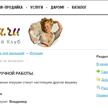
ПИ-ПРОДАЙКА
УСЛУГИ
ДАРОМ!
КАТАЛОГ
м для малышей
→
Игрушки
Разде
 не актуально
В нача
Све
РУЧНОЙ РАБОТЫ.
Доб
аные игрушки станут настоящим другом вашему
Рас
я
Правил
пункт:
Владимир