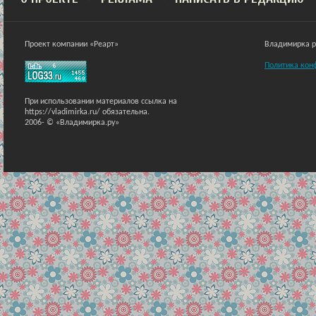
Проект компании «Реарт»
Владимирка ра
Политика кон
При использовании материалов ссылка на
https://vladimirka.ru/ обязательна.
2006-
© «Владимирка.ру»