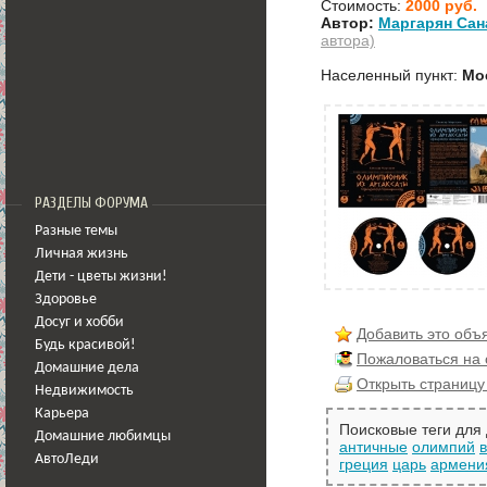
Стоимость:
2000 руб.
Автор:
Маргарян Сан
автора)
Населенный пункт:
Мо
РАЗДЕЛЫ ФОРУМА
Разные темы
Личная жизнь
Дети - цветы жизни!
Здоровье
Досуг и хобби
Добавить это объ
Будь красивой!
Пожаловаться на
Домашние дела
Открыть страницу
Недвижимость
Карьера
Поисковые теги для
Домашние любимцы
античные
олимпий
АвтоЛеди
греция
царь
армени