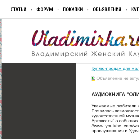
СТАТЬИ
ФОРУМ
ПОКУПКИ
ОБЪЯВЛЕНИЯ
КУ
Куплю-продам для ма
Объявление не акту
АУДИОКНИГА "ОЛ
Уважаемые любители и
Появилась возможност
художественной музык
Артаксаты" о событиях 
//www. youtube. com/wa
прослушивания и Удач