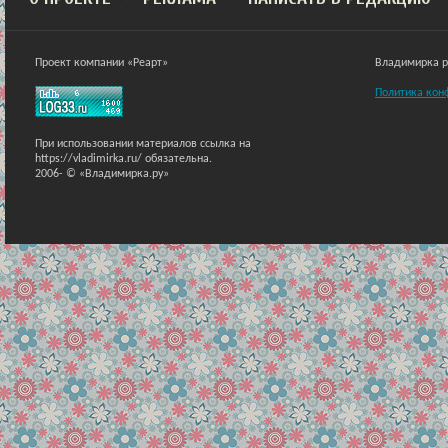
Проект компании «Реарт»
Владимирка ра
Политика кон
При использовании материалов ссылка на
https://vladimirka.ru/ обязательна.
2006-
© «Владимирка.ру»