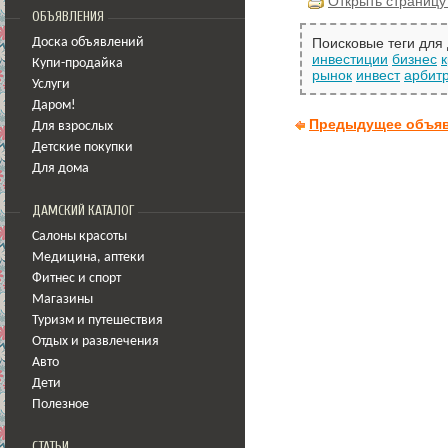
Открыть страницу
ОБЪЯВЛЕНИЯ
Поисковые теги для
Доска объявлений
инвестиции
бизнес
Купи-продайка
рынок
инвест
арбит
Услуги
Даром!
Предыдущее объя
Для взрослых
Детские покупки
Для дома
ДАМСКИЙ КАТАЛОГ
Салоны красоты
Медицина
,
аптеки
Фитнес и спорт
Магазины
Туризм и путешествия
Отдых и развлечения
Авто
Дети
Полезное
СТАТЬИ