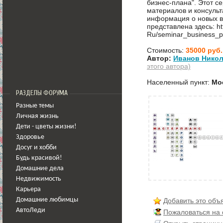
бизнес-плана". Этот с
материалов и консуль
информация о новых в
представлена здесь: htt
Ru/seminar_business_p
Стоимость:
35000 руб.
Автор:
Иванов Никол
этого автора)
Населенный пункт:
Мо
РАЗДЕЛЫ ФОРУМА
Разные темы
Личная жизнь
Дети - цветы жизни!
Здоровье
Досуг и хобби
Будь красивой!
Домашние дела
Недвижимость
Карьера
Добавить это объ
Домашние любимцы
АвтоЛеди
Пожаловаться на