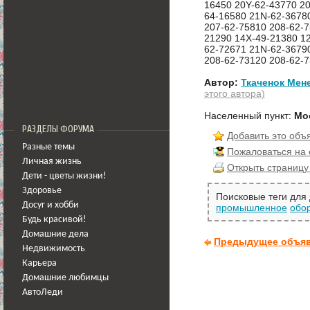
16450 20Y-62-43770 20
64-16580 21N-62-3678
207-62-75810 208-62-
21290 14X-49-21380 1
62-72671 21N-62-3679
208-62-73120 208-62-7
Автор:
Ткаченок Мен
этого автора)
Населенный пункт:
Мо
РАЗДЕЛЫ ФОРУМА
Добавить это объ
Разные темы
Пожаловаться на
Личная жизнь
Открыть страницу
Дети - цветы жизни!
Здоровье
Поисковые теги для
Досуг и хобби
промышленное
обо
Будь красивой!
Домашние дела
Предыдущее объя
Недвижимость
Карьера
Домашние любимцы
АвтоЛеди