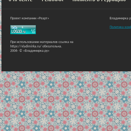
Проект компании «Реарт»
Владимирка ра
Политика кон
При использовании материалов ссылка на
https://vladimirka.ru/ обязательна.
2006-
© «Владимирка.ру»