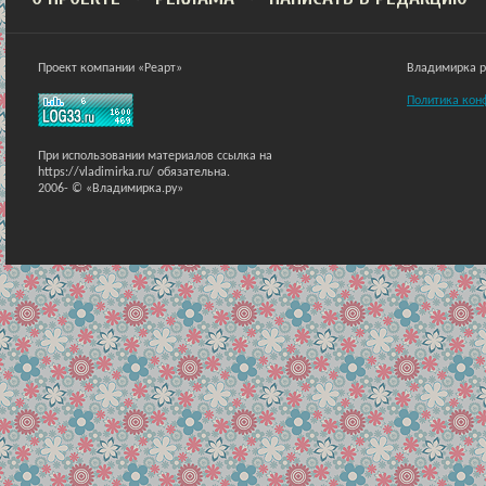
Проект компании «Реарт»
Владимирка ра
Политика кон
При использовании материалов ссылка на
https://vladimirka.ru/ обязательна.
2006-
© «Владимирка.ру»