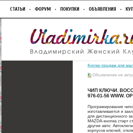
СТАТЬИ
ФОРУМ
ПОКУПКИ
ОБЪЯВЛЕНИЯ
КУ
Куплю-продам для ма
Объявление не акту
ЧИП КЛЮЧИ. ВОСС
976-01-56 WWW. O
Програмирование чипов
изготавливается и зак
для дистанционного за
MAZDA-кнопка старт сто
другие авто. Автоключ
корпусов ключей, откл