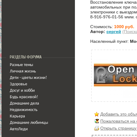
Восстановление ключа
автомобильных при по
электроники с выездо
8-916-976-01-56 www. o
Стоимость:
1000 руб.
Автор:
сергей
(Поиск
Населенный пункт:
Мо
РАЗДЕЛЫ ФОРУМА
Разные темы
Личная жизнь
Дети - цветы жизни!
Здоровье
Досуг и хобби
Будь красивой!
Домашние дела
Недвижимость
Добавить это объ
Карьера
Пожаловаться на
Домашние любимцы
Открыть страницу
АвтоЛеди