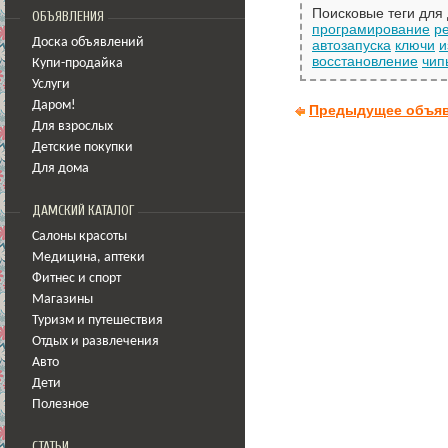
Поисковые теги для
ОБЪЯВЛЕНИЯ
програмирование
р
Доска объявлений
автозапуска
ключи
и
восстановление
чип
Купи-продайка
Услуги
Даром!
Предыдущее объя
Для взрослых
Детские покупки
Для дома
ДАМСКИЙ КАТАЛОГ
Салоны красоты
Медицина
,
аптеки
Фитнес и спорт
Магазины
Туризм и путешествия
Отдых и развлечения
Авто
Дети
Полезное
СТАТЬИ