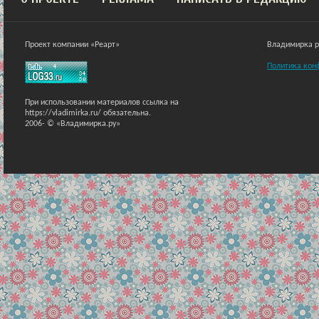
Проект компании «Реарт»
Владимирка ра
Политика кон
При использовании материалов ссылка на
https://vladimirka.ru/ обязательна.
2006-
© «Владимирка.ру»