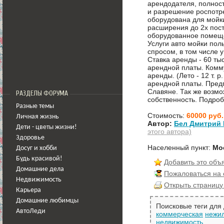
арендодателя, полнос
и разрешение роспотр
оборудована для мойки
расширения до 2х пост
оборудованное помеще
Услуги авто мойки по
спросом, в том числе 
Ставка аренды - 60 тыс
арендной платы. Комму
аренды. (Лето - 12 т. р.
арендной платы. Пред
Славяне. Так же возм
РАЗДЕЛЫ ФОРУМА
собственность. Подроб
Разные темы
Стоимость:
60000 руб.
Личная жизнь
Автор:
Бел Дмитрий
Дети - цветы жизни!
этого автора)
Здоровье
Населенный пункт:
Мо
Досуг и хобби
Будь красивой!
Добавить это объ
Домашние дела
Пожаловаться на
Недвижимость
Открыть страницу
Карьера
Домашние любимцы
Поисковые теги для
АвтоЛеди
коммерческая
нежи
недвижимость