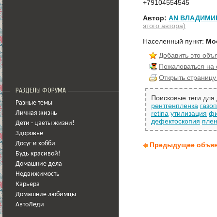
+79104554545
Автор:
AN ВЛАДИМИ
этого автора)
Населенный пункт:
Мо
Добавить это объ
Пожаловаться на
Открыть страницу
РАЗДЕЛЫ ФОРУМА
Поисковые теги для
Разные темы
рентгенпленка
газо
retina
утилизация
фи
Личная жизнь
дефектоскопия
плен
Дети - цветы жизни!
Здоровье
Досуг и хобби
Предыдущее объя
Будь красивой!
Домашние дела
Недвижимость
Карьера
Домашние любимцы
АвтоЛеди