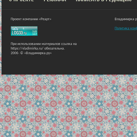
Проект компании «Реарт»
Владимирка ра
Политика кон
При использовании материалов ссылка на
https://vladimirka.ru/ обязательна.
2006-
© «Владимирка.ру»