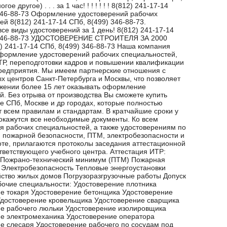
ое другое) . . . за 1 час! ! ! ! ! ! ! 8(812) 241-17-14
346-88-73 Оформление удостоверений рабочих
ей 8(812) 241-17-14 СПб, 8(499) 346-88-73.
е виды удостоверений за 1 день! 8(812) 241-17-14
 346-88-73 УДОСТОВЕРЕНИЕ СТРОИТЕЛЯ ЗА 2000
2) 241-17-14 СПб, 8(499) 346-88-73 Наша компания
формление удостоверений рабочих специальностей,
ТР, переподготовки кадров и повышении квалификации
редприятия. Мы имеем партнерские отношения с
х центров Санкт-Петербурга и Москвы, что позволяет
жении более 15 лет оказывать оформление
й. Без отрыва от производства Вы сможете купить
е СПб, Москве и др городах, которые полностью
т всем правилам и стандартам. В кратчайшие сроки у
 окажутся все необходимые документы. Ко всем
я рабочих специальностей, а также удостоверениям по
, пожарной безопасности, ПТМ, электробезопасности и
оте, прилагаются протоколы заседания аттестационной
тветствующего учебного центра. Аттестация ИТР:
аПожрано-технический минимум (ПТМ) Пожарная
 Электробезопасность Тепловые энергоустановки
йство жилых домов Погрузоразгрузочные работы Допуск
бочие специальности: Удостоверение плотника
е токаря Удостоверение бетонщика Удостоверение
достоверение кровельщика Удостоверение сварщика
е рабочего люльки Удостоверение изолировщика
е электромеханика Удостоверение оператора
е слесаря Удостоверение рабочего по сосудам под