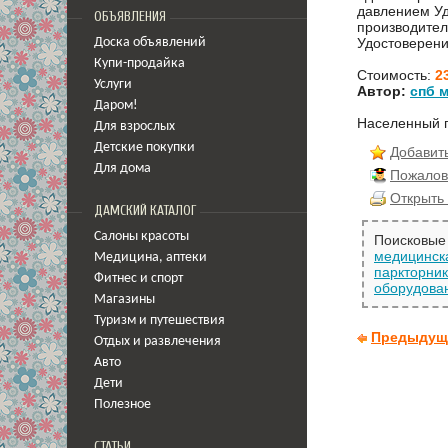
давлением Уд
ОБЪЯВЛЕНИЯ
производител
Удостоверени
Доска объявлений
Купи-продайка
Стоимость:
2
Услуги
Автор:
спб 
Даром!
Населенный 
Для взрослых
Детские покупки
Добавить
Для дома
Пожалов
Открыть 
ДАМСКИЙ КАТАЛОГ
Салоны красоты
Поисковые 
медицинск
Медицина
,
аптеки
паркторни
Фитнес и спорт
оборудова
Магазины
Туризм и путешествия
Предыдущ
Отдых и развлечения
Авто
Дети
Полезное
СТАТЬИ