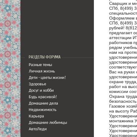
Сварщик и мног
СПб, 8(499) 
специальност
Оформляем вс
СПб, 8(499)
рублей! 8(81
предлагает о
аттестации И
работников п
рядом учебны
нам на протя
удостоверени
РАЗДЕЛЫ ФОРУМА
удостоверени
Разные темы
соответствую
Вас на руках
Личная жизнь
удостоверени
Дети - цветы жизни!
охране труда
Здоровье
работ на выс
Досуг и хобби
комиссии соо
Охрана труд
Будь красивой!
безопасность
Домашние дела
Газовое хозя
Недвижимость
на высоту Ра
Удостоверени
Карьера
монтажника У
Домашние любимцы
Удостоверени
АвтоЛеди
Удостоверени
Удостоверени