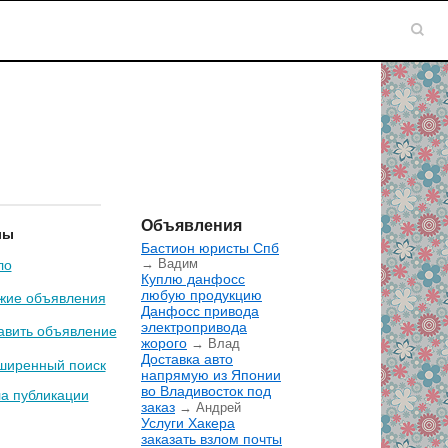
Объявления
лы
Бастион юристы Спб
→ Вадим
ло
Куплю данфосс
любую продукцию
жие объявления
Данфосс привода
электропривода
авить объявление
жорого
→ Влад
Доставка авто
ширенный поиск
напрямую из Японии
во Владивосток под
а публикации
заказ
→ Андрей
Услуги Хакера
заказать взлом почты