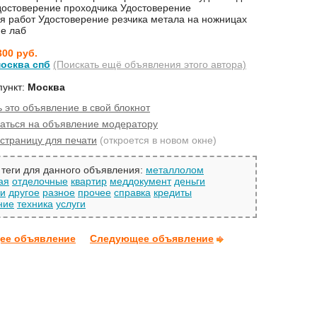
остоверение проходчика Удостоверение
я работ Удостоверение резчика метала на ножницах
е лаб
300 руб.
москва спб
(Поискать ещё объявления этого автора)
пункт:
Москва
 это объявление в свой блокнот
аться на объявление модератору
страницу для печати
(откроется в новом окне)
теги для данного объявления:
металлолом
ая
отделочные
квартир
меддокумент
деньги
ки
другое
разное
прочее
справка
кредиты
ние
техника
услуги
ее объявление
Следующее объявление