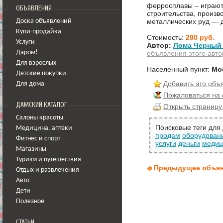
ферросплавы – играют
ОБЪЯВЛЕНИЯ
строительства, произ
металлических руд — д
Доска объявлений
Купи-продайка
Стоимость:
280 руб.
Услуги
Автор:
Лома Черный 
объявления этого авто
Даром!
Для взрослых
Населенный пункт:
Мо
Детские покупки
Добавить это объ
Для дома
Пожаловаться на
ДАМСКИЙ КАТАЛОГ
Открыть страницу
Салоны красоты
Поисковые теги для
Медицина
,
аптеки
продам
оборудован
Фитнес и спорт
услуги
деньги
медиц
Магазины
Туризм и путешествия
Предыдущее объя
Отдых и развлечения
Авто
Дети
Полезное
СТАТЬИ