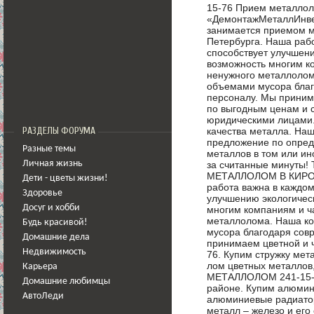
15-76 Прием металлол
«ДемонтажМеталлИнвес
занимается приемом м
Петербурга. Наша рабо
способствует улучшени
возможность многим к
ненужного металлолом
объемами мусора благ
персоналу. Мы приним
по выгодным ценам и с
юридическими лицами.
качества металла. На
РАЗДЕЛЫ ФОРУМА
предложение по опред
Разные темы
металлов в том или и
за считанные минуты! 
Личная жизнь
МЕТАЛЛОЛОМ В КИРОВ
Дети - цветы жизни!
работа важна в каждом 
Здоровье
улучшению экологическ
Досуг и хобби
многим компаниям и ч
металлолома. Наша к
Будь красивой!
мусора благодаря сов
Домашние дела
принимаем цветной и ч
Недвижимость
76. Купим стружку мет
лом цветных металлов
Карьера
МЕТАЛЛОЛОМ 241-15-7
Домашние любимцы
районе. Купим алюмин
АвтоЛеди
алюминиевые радиатор
металл – железо и его 