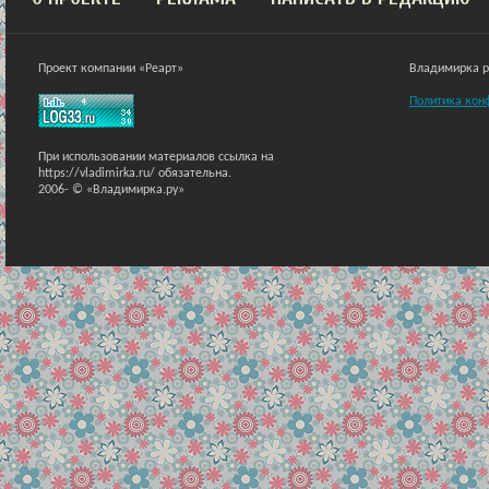
Проект компании «Реарт»
Владимирка ра
Политика кон
При использовании материалов ссылка на
https://vladimirka.ru/ обязательна.
2006-
© «Владимирка.ру»