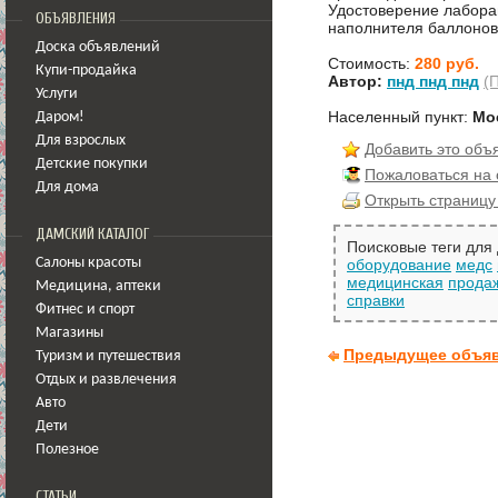
Удостоверение лабора
ОБЪЯВЛЕНИЯ
наполнителя баллонов
Доска объявлений
Стоимость:
280 руб.
Купи-продайка
Автор:
пнд пнд пнд
(
Услуги
Населенный пункт:
Мо
Даром!
Для взрослых
Добавить это объ
Детские покупки
Пожаловаться на
Для дома
Открыть страницу
ДАМСКИЙ КАТАЛОГ
Поисковые теги для
Салоны красоты
оборудование
медс
медицинская
прода
Медицина
,
аптеки
справки
Фитнес и спорт
Магазины
Предыдущее объя
Туризм и путешествия
Отдых и развлечения
Авто
Дети
Полезное
СТАТЬИ