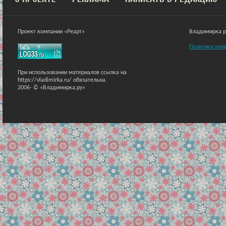
Проект компании «Реарт»
Владимирка ра
Политика кон
При использовании материалов ссылка на
https://vladimirka.ru/ обязательна.
2006-
© «Владимирка.ру»