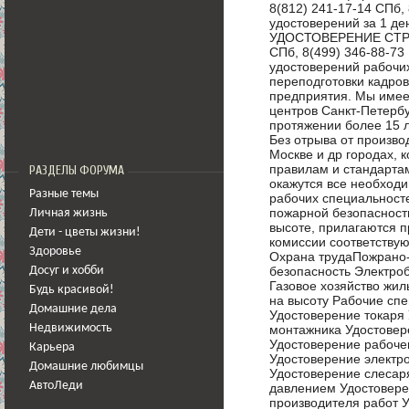
8(812) 241-17-14 СПб,
удостоверений за 1 ден
УДОСТОВЕРЕНИЕ СТРОИ
СПб, 8(499) 346-88-7
удостоверений рабочих
переподготовки кадро
предприятия. Мы имее
центров Санкт-Петербу
протяжении более 15 
Без отрыва от произво
Москве и др городах, 
правилам и стандартам
РАЗДЕЛЫ ФОРУМА
окажутся все необход
Разные темы
рабочих специальносте
пожарной безопасности
Личная жизнь
высоте, прилагаются 
Дети - цветы жизни!
комиссии соответствую
Здоровье
Охрана трудаПожрано
безопасность Электро
Досуг и хобби
Газовое хозяйство жил
Будь красивой!
на высоту Рабочие спе
Домашние дела
Удостоверение токаря
монтажника Удостовер
Недвижимость
Удостоверение рабоче
Карьера
Удостоверение электр
Домашние любимцы
Удостоверение слесар
АвтоЛеди
давлением Удостовере
производителя работ 