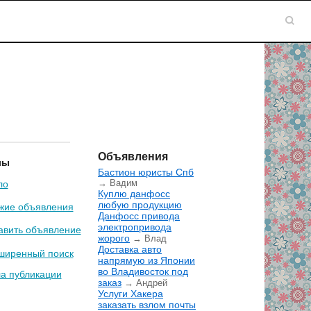
Объявления
лы
Бастион юристы Спб
→ Вадим
ло
Куплю данфосс
любую продукцию
жие объявления
Данфосс привода
электропривода
авить объявление
жорого
→ Влад
Доставка авто
ширенный поиск
напрямую из Японии
во Владивосток под
а публикации
заказ
→ Андрей
Услуги Хакера
заказать взлом почты