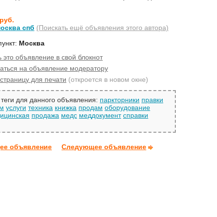
 руб.
москва спб
(Поискать ещё объявления этого автора)
пункт:
Москва
 это объявление в свой блокнот
аться на объявление модератору
страницу для печати
(откроется в новом окне)
теги для данного объявления:
паркторники
правки
м
услуги
техника
книжка
продам
оборудование
ицинская
продажа
медс
меддокумент
справки
ее объявление
Следующее объявление