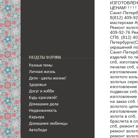
ИЗГОТОВЛЕН
ЦЕНАМ! ! ! ! !
Санкт-Петерб
8(812) 409-9
мастерская А
Ремонт золот
409-92-76 Ре
СПб. (812) 4
Петербурге(С
украшений по
Санкт-Петерб
изделий по т
РАЗДЕЛЫ ФОРУМА
спб, изготовл
Разные темы
печатки спб, 
изготовление 
Личная жизнь
золотого коль
Дети - цветы жизни!
золотых сереж
Здоровье
изготовление 
подвески спб,
Досуг и хобби
изготовление 
Будь красивой!
на заказ спб.
Домашние дела
золотого цепи
изготовление 
Недвижимость
золота в спб,
Карьера
браслета в сп
Домашние любимцы
спб, ремонт з
АвтоЛеди
ремонт золото
ремонт золот