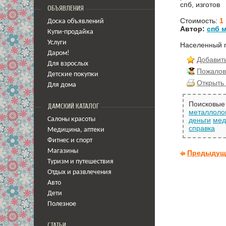
спб, изготов
ОБЪЯВЛЕНИЯ
Стоимость:
1
Доска объявлений
Автор:
спб 
Купи-продайка
Услуги
Населенный 
Даром!
Добавить
Для взрослых
Пожалов
Детские покупки
Открыть 
Для дома
Поисковые 
ДАМСКИЙ КАТАЛОГ
металлоло
Салоны красоты
деньги
мед
справка
Медицина
,
аптеки
Фитнес и спорт
Магазины
Предыдущ
Туризм и путешествия
Отдых и развлечения
Авто
Дети
Полезное
СТАТЬИ