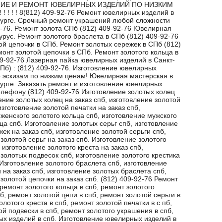
ИЕ И РЕМОНТ ЮВЕЛИРНЫХ ИЗДЕЛИЙ ПО НИЗКИМ
 ! ! ! ! ! 8(812) 409-92-76 Ремонт ювелирных изделий в
урге. Срочный ремонт украшений любой сложности
2-76. Ремонт золота СПб (812) 409-92-76 Ювелирная
урус. Ремонт золотого браслета в СПб (812) 409-92-76
ой цепочки в СПб. Ремонт золотых сережек в СПб (812)
монт золотой цепочки в СПб. Ремонт золотого кольца в
09-92-76 Лазерная пайка ювелирных изделий в Санкт-
Пб) : (812) 409-92-76. Изготовление ювелирных
 эскизам по низким ценам! Ювелирная мастерская в
урге. Заказать ремонт и изготовление ювелирных
елефону (812) 409-92-76 Изготовление золотых колец
ение золотых колец на заказ спб, изготовление золотой
изготовление золотой печатки на заказ спб,
женского золотого кольца спб, изготовление мужского
ца спб. Изготовление золотых серьг спб, изготовление
ек на заказ спб, изготовление золотой серьги спб,
золотой серьг на заказ спб. Изготовление золотого
 изготовление золотого креста на заказ спб,
золотых подвесок спб, изготовление золотого крестика
 Изготовление золотого браслета спб, изготовление
 на заказ спб, изготовление золотых браслета спб,
золотой цепочки на заказ спб. (812) 409-92-76 Ремонт
 ремонт золотого кольца в спб, ремонт золотого
б, ремонт золотой цепи в спб, ремонт золотой серьги в
олотого креста в спб, ремонт золотой печатки в с пб,
й подвески в спб, ремонт золотого украшения в спб,
ых изделий в спб. Изготовление ювелирных изделий в