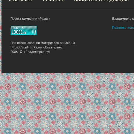
Проект компании «Реарт»
Владимирка ра
Политика кон
При использовании материалов ссылка на
https://vladimirka.ru/ обязательна.
2006-
© «Владимирка.ру»