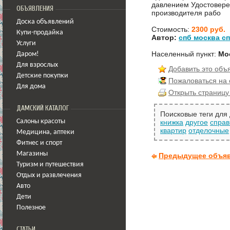
давлением Удостовере
ОБЪЯВЛЕНИЯ
производителя рабо
Доска объявлений
Стоимость:
2300 руб.
Купи-продайка
Автор:
спб москва с
Услуги
Населенный пункт:
Мо
Даром!
Для взрослых
Добавить это объ
Детские покупки
Пожаловаться на
Для дома
Открыть страницу
ДАМСКИЙ КАТАЛОГ
Поисковые теги для
Салоны красоты
книжка
другое
справ
квартир
отделочные
Медицина
,
аптеки
Фитнес и спорт
Магазины
Предыдущее объя
Туризм и путешествия
Отдых и развлечения
Авто
Дети
Полезное
СТАТЬИ