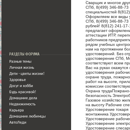
Сварщик и многое другое)
СПб, 8(499) 346-88-7
специальностей 8(812)
Оформляем все виды уд
СПб, 8(499) 346-88-
рублей! 8(812) 241-17
предлагает оформлени
аттестации ИТР, пере
работников предприят
рядом учебных центров
нам на протяжении бо
удостоверений. Без от
РАЗДЕЛЫ ФОРУМА
удостоверение СПб, Мо
Разные темы
соответствуют всем пр
Вас на руках окажутся
Личная жизнь
удостоверения рабочих
Дети - цветы жизни!
охране труда, пожарно
Здоровье
работ на высоте, прил
комиссии соответствую
Досуг и хобби
Охрана трудаПожрано
Будь красивой!
безопасность Электро
Домашние дела
Газовое хозяйство жил
на высоту Рабочие спе
Недвижимость
Удостоверение токаря
Карьера
монтажника Удостовер
Домашние любимцы
Удостоверение рабоче
АвтоЛеди
Удостоверение электр
Удостоверение слесар