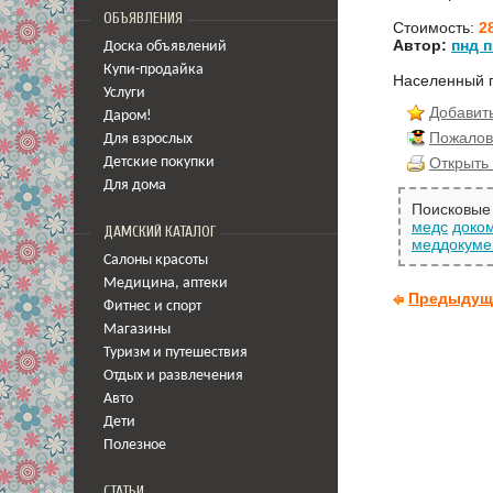
ОБЪЯВЛЕНИЯ
Стоимость:
2
Автор:
пнд п
Доска объявлений
Купи-продайка
Населенный 
Услуги
Добавить
Даром!
Пожалов
Для взрослых
Открыть 
Детские покупки
Для дома
Поисковые 
медс
доко
ДАМСКИЙ КАТАЛОГ
меддокуме
Салоны красоты
Медицина
,
аптеки
Предыдущ
Фитнес и спорт
Магазины
Туризм и путешествия
Отдых и развлечения
Авто
Дети
Полезное
СТАТЬИ