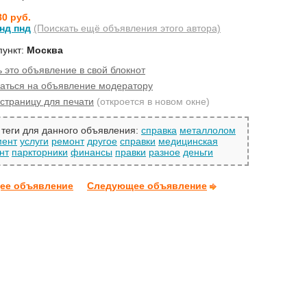
80 руб.
нд пнд
(Поискать ещё объявления этого автора)
пункт:
Москва
 это объявление в свой блокнот
аться на объявление модератору
страницу для печати
(откроется в новом окне)
теги для данного объявления:
справка
металлолом
мент
услуги
ремонт
другое
справки
медицинская
нт
паркторники
финансы
правки
разное
деньги
ее объявление
Следующее объявление