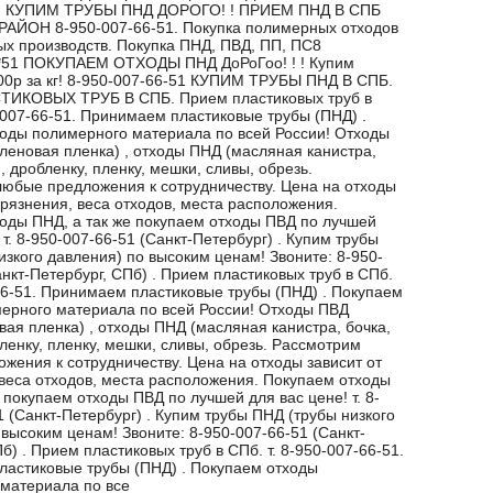
. КУПИМ ТРУБЫ ПНД ДОРОГО! ! ПРИЕМ ПНД В СПБ
АЙОН 8-950-007-66-51. Покупка полимерных отходов
 производств. Покупка ПНД, ПВД, ПП, ПС8
6*51 ПОКУПАЕМ ОТХОДЫ ПНД ДоРоГоо! ! ! Купим
00р за кг! 8-950-007-66-51 КУПИМ ТРУБЫ ПНД В СПБ.
ИКОВЫХ ТРУБ В СПБ. Прием пластиковых труб в
0-007-66-51. Принимаем пластиковые трубы (ПНД) .
оды полимерного материала по всей России! Отходы
леновая пленка) , отходы ПНД (масляная канистра,
 , дробленку, пленку, мешки, сливы, обрезь.
юбые предложения к сотрудничеству. Цена на отходы
грязнения, веса отходов, места расположения.
оды ПНД, а так же покупаем отходы ПВД по лучшей
 т. 8-950-007-66-51 (Санкт-Петербург) . Купим трубы
изкого давления) по высоким ценам! Звоните: 8-950-
нкт-Петербург, СПб) . Прием пластиковых труб в СПб.
-66-51. Принимаем пластиковые трубы (ПНД) . Покупаем
ерного материала по всей России! Отходы ПВД
вая пленка) , отходы ПНД (масляная канистра, бочка,
бленку, пленку, мешки, сливы, обрезь. Рассмотрим
жения к сотрудничеству. Цена на отходы зависит от
 веса отходов, места расположения. Покупаем отходы
 покупаем отходы ПВД по лучшей для вас цене! т. 8-
1 (Санкт-Петербург) . Купим трубы ПНД (трубы низкого
 высоким ценам! Звоните: 8-950-007-66-51 (Санкт-
б) . Прием пластиковых труб в СПб. т. 8-950-007-66-51.
астиковые трубы (ПНД) . Покупаем отходы
материала по все