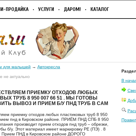
ПИ-ПРОДАЙКА
УСЛУГИ
ДАРОМ!
КАТАЛОГ
м для малышей
→
Автокресла
Разде
 не актуально
В нача
Све
СТВЛЯЕМ ПРИЕМКУ ОТХОДОВ ЛЮБЫХ
ЫХ ТРУБ 8 950 007 66 51 . МЫ ГОТОВЫ
Доб
ИТЬ ВЫВОЗ И ПРИЕМ Б/У ПНД ТРУБ В САМ
Рас
яем приемку отходов любых пластиковых труб 8 950
Прием пнд в Кировском районе. ПРИЁМ ПНД СПБ 8 950
Правил
мпания производит прием отходов пнд труб – обрезки,
убы б/у. Этот материал имеет маркировку PE (ПЭ) . 8
51 Прием ПНД в Кировском районе ДОРОГО