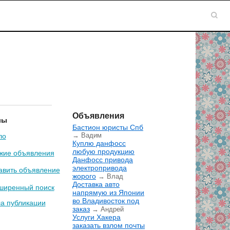
Объявления
лы
Бастион юристы Спб
→ Вадим
ло
Куплю данфосс
любую продукцию
жие объявления
Данфосс привода
электропривода
авить объявление
жорого
→ Влад
Доставка авто
ширенный поиск
напрямую из Японии
во Владивосток под
а публикации
заказ
→ Андрей
Услуги Хакера
заказать взлом почты