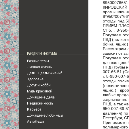
89500076651
КИРОВСКИЙ Р
промышленных
8*950*007*6
отходы пнд 5
ПРИЕМ ПЛАСТ
СПб. т. 8-95
Покупаем отх
ПВД (полиэти
бочка, ящик )
Рассмотрим л
зависит от за
РАЗДЕЛЫ ФОРУМА
Покупаем отх
Разные темы
для вас цене!
ПНД (трубы н
Личная жизнь
007-66-51 (Са
Дети - цветы жизни!
т. 8-950-007
Здоровье
отходы полим
(полиэтилено
Досуг и хобби
ящик. ) , дро
Будь красивой!
любые предло
Домашние дела
загрязнения,
ПНД, а так же
Недвижимость
950-007-66-5
Карьера
давления) по
Домашние любимцы
Петербург, СП
АвтоЛеди
Принимаем пл
полимерного 