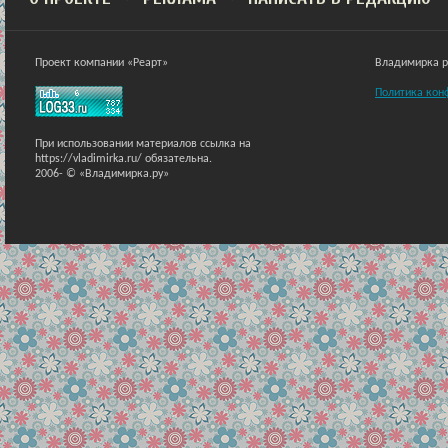
Проект компании «Реарт»
Владимирка ра
Политика кон
При использовании материалов ссылка на
https://vladimirka.ru/ обязательна.
2006-
© «Владимирка.ру»