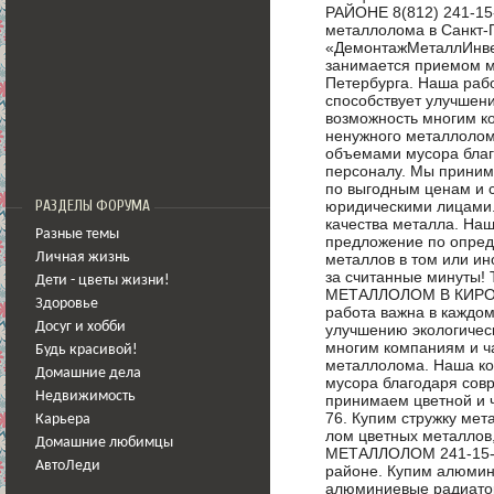
РАЙОНЕ 8(812) 241-15
металлолома в Санкт-
«ДемонтажМеталлИнвес
занимается приемом м
Петербурга. Наша рабо
способствует улучшени
возможность многим к
ненужного металлолом
объемами мусора благ
персоналу. Мы приним
по выгодным ценам и с
юридическими лицами.
РАЗДЕЛЫ ФОРУМА
качества металла. На
Разные темы
предложение по опред
металлов в том или и
Личная жизнь
за считанные минуты! 
Дети - цветы жизни!
МЕТАЛЛОЛОМ В КИРОВ
Здоровье
работа важна в каждом 
Досуг и хобби
улучшению экологическ
многим компаниям и ч
Будь красивой!
металлолома. Наша к
Домашние дела
мусора благодаря сов
Недвижимость
принимаем цветной и ч
76. Купим стружку мет
Карьера
лом цветных металлов
Домашние любимцы
МЕТАЛЛОЛОМ 241-15-7
АвтоЛеди
районе. Купим алюмин
алюминиевые радиатор