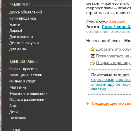
металл – железо и его 
ОБЪЯВЛЕНИЯ
ферросплавы – играют
строительства, произ
Доска объявлений
Купи-продайка
Стоимость:
340 руб.
Услуги
Автор:
Лома Черный 
объявления этого авто
Даром!
Для взрослых
Населенный пункт:
Мо
Детские покупки
Добавить это объ
Для дома
Пожаловаться на
ДАМСКИЙ КАТАЛОГ
Открыть страницу
Салоны красоты
Поисковые теги для
Медицина
,
аптеки
отделочные
справка
Фитнес и спорт
справки
другое
парк
Магазины
квартир
Туризм и путешествия
Отдых и развлечения
Предыдущее объя
Авто
Дети
Полезное
СТАТЬИ