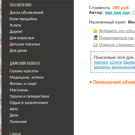
ОБЪЯВЛЕНИЯ
Стоимость:
280 руб.
Автор:
пнд пнд пнд
(
Доска объявлений
Купи-продайка
Населенный пункт:
Мо
Услуги
Добавить это объ
Даром!
Пожаловаться на
Для взрослых
Открыть страницу
Детские покупки
Для дома
Поисковые теги для
прочее
услуги
банки
ДАМСКИЙ КАТАЛОГ
кредиты
медицинск
Салоны красоты
Медицина
,
аптеки
Предыдущее объя
Фитнес и спорт
Магазины
Туризм и путешествия
Отдых и развлечения
Авто
Дети
Полезное
СТАТЬИ