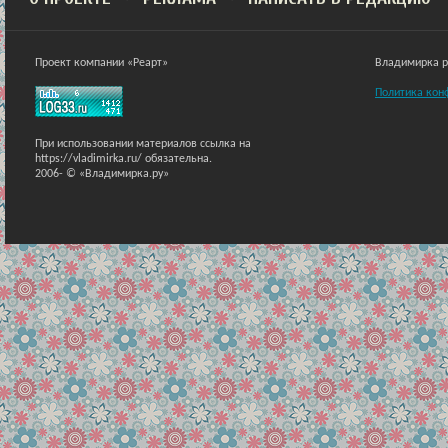
Проект компании «Реарт»
Владимирка ра
Политика кон
При использовании материалов ссылка на
https://vladimirka.ru/ обязательна.
2006-
© «Владимирка.ру»