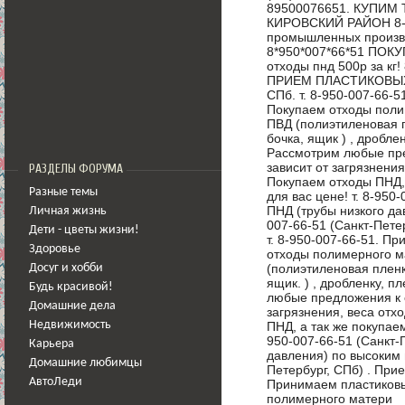
89500076651. КУПИМ
КИРОВСКИЙ РАЙОН 8-9
промышленных произво
8*950*007*66*51 ПОКУ
отходы пнд 500р за к
ПРИЕМ ПЛАСТИКОВЫХ Т
СПб. т. 8-950-007-66-
Покупаем отходы поли
ПВД (полиэтиленовая п
бочка, ящик ) , дробле
Рассмотрим любые пре
зависит от загрязнени
РАЗДЕЛЫ ФОРУМА
Покупаем отходы ПНД,
Разные темы
для вас цене! т. 8-950
ПНД (трубы низкого да
Личная жизнь
007-66-51 (Санкт-Пете
Дети - цветы жизни!
т. 8-950-007-66-51. П
Здоровье
отходы полимерного м
(полиэтиленовая пленк
Досуг и хобби
ящик. ) , дробленку, п
Будь красивой!
любые предложения к с
Домашние дела
загрязнения, веса отх
ПНД, а так же покупаем
Недвижимость
950-007-66-51 (Санкт-
Карьера
давления) по высоким 
Домашние любимцы
Петербург, СПб) . Прие
АвтоЛеди
Принимаем пластиковы
полимерного матери