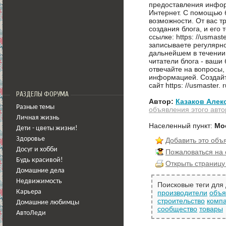
предоставления инфо
Интернет. С помощью б
возможности. От вас т
создания блога, и его
ссылке: https: //usmast
записываете регулярн
дальнейшем в течении
читатели блога - ваши
отвечайте на вопросы,
информацией. Создайте
сайт https: //usmaster. 
РАЗДЕЛЫ ФОРУМА
Автор:
Казаков Алек
Разные темы
объявления этого авто
Личная жизнь
Населенный пункт:
Мо
Дети - цветы жизни!
Здоровье
Добавить это объ
Досуг и хобби
Пожаловаться на
Будь красивой!
Открыть страницу
Домашние дела
Недвижимость
Поисковые теги для
Карьера
производители
объя
строительство
комп
Домашние любимцы
сообщество
товары
АвтоЛеди