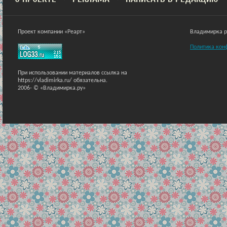
Проект компании «Реарт»
Владимирка ра
Политика кон
При использовании материалов ссылка на
https://vladimirka.ru/ обязательна.
2006-
© «Владимирка.ру»