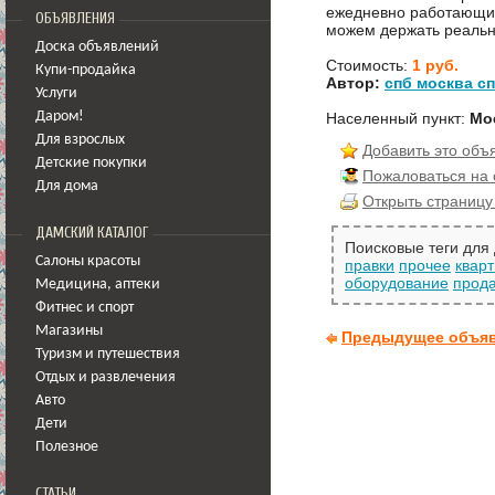
ежедневно работающих
ОБЪЯВЛЕНИЯ
можем держать реаль
Доска объявлений
Стоимость:
1 руб.
Купи-продайка
Автор:
спб москва с
Услуги
Населенный пункт:
Мо
Даром!
Для взрослых
Добавить это объ
Детские покупки
Пожаловаться на
Для дома
Открыть страницу
ДАМСКИЙ КАТАЛОГ
Поисковые теги для
Салоны красоты
правки
прочее
квар
оборудование
прод
Медицина
,
аптеки
Фитнес и спорт
Магазины
Предыдущее объя
Туризм и путешествия
Отдых и развлечения
Авто
Дети
Полезное
СТАТЬИ