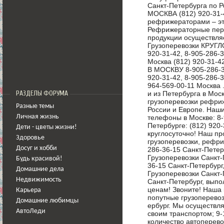
Санкт-Петербурга по
МОСКВА (812) 920-31-4
рефрижераторами – эт
Рефрижераторные пере
продукции осуществля
Грузоперевозки КРУГЛ
920-31-42, 8-905-286
Москва (812) 920-31
В МОСКВУ 8-905-286-3
920-31-42, 8-905-286-3
964-569-00-11 Москва 
и из Петербурга в Мо
РАЗДЕЛЫ ФОРУМА
грузоперевозки рефри
Разные темы
России и Европе. Наши
телефоны в Москве: 8-9
Личная жизнь
Петербурге: (812) 920
Дети - цветы жизни!
круглосуточно! Наш пр
Здоровье
грузоперевозки, рефриж
Досуг и хобби
286-36-15 Санкт-Петер
Грузоперевозки Санкт-
Будь красивой!
36-15 Санкт-Петербург
Домашние дела
Грузоперевозки Санкт-
Недвижимость
Санкт-Петербург, выпо
ценам! Звоните! Наша
Карьера
попутные грузоперевоз
Домашние любимцы
ербург. Мы осуществля
АвтоЛеди
своим транспортом; 9-
количество автоперево