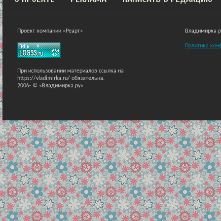
Проект компании «Реарт»
Владимирка ра
Политика кон
При использовании материалов ссылка на
https://vladimirka.ru/ обязательна.
2006-
© «Владимирка.ру»