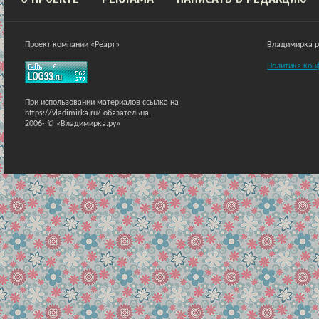
Проект компании «Реарт»
Владимирка ра
Политика кон
При использовании материалов ссылка на
https://vladimirka.ru/ обязательна.
2006-
© «Владимирка.ру»