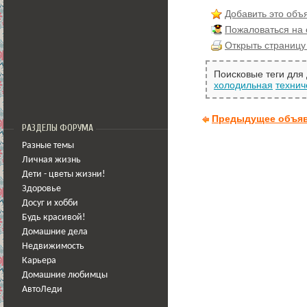
Добавить это объ
Пожаловаться на
Открыть страницу
Поисковые теги для
холодильная
технич
Предыдущее объя
РАЗДЕЛЫ ФОРУМА
Разные темы
Личная жизнь
Дети - цветы жизни!
Здоровье
Досуг и хобби
Будь красивой!
Домашние дела
Недвижимость
Карьера
Домашние любимцы
АвтоЛеди