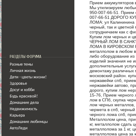
Прием аккумуляторов 
Мы утилизируем любые
950-007-66-51. Прием 
007-66-51 ДОРОГО К
ЛОМА: ул Калининина 3
черный, так и цветно
сотрудничаем как с фи
Купим лом черных и 
ЧЕРНЫЙ ЛОМ В САНКТ
ЛОМА В КИРОВСКОМ Р
металлолом в любом ви
либо оборудование из 
РАЗДЕЛЫ ФОРУМА
изделий значения не и
Разные темы
дополнительные услуги
демонтажу различных 
Личная жизнь
московский район. ку
Дети - цветы жизни!
нержавейки спб, прием
Здоровье
нержавейки автово, п
дорого, купим лом нер
Досуг и хобби
15-76, Прием черного 
Будь красивой!
лом в СПб, скупка чер
Домашние дела
лом черных металлов, 
чермета в спб, черный
Недвижимость
черного лома спб, при
Карьера
Металлолом цена, при
Домашние любимцы
кг, металлолом сдать 
АвтоЛеди
металлолома за 1 кг, 
металлолома цена за к