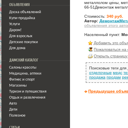
металлолом цены, мета
ОБЪЯВЛЕНИЯ
66-51Демонтаж металл
Доска объявлений
Стоимость:
340 руб.
Купи-продайка
Автор:
ДемонтажМет
Услуги
объявления этого авто
Даром!
Населенный пункт:
Мо
Для взрослых
Детские покупки
Добавить это объ
Для дома
Пожаловаться на
Открыть страницу
ДАМСКИЙ КАТАЛОГ
Салоны красоты
Поисковые теги для
отделочные
медс
те
Медицина
,
аптеки
продажа
продам
ре
Фитнес и спорт
Магазины
Предыдущее объя
Туризм и путешествия
Отдых и развлечения
Авто
Дети
Полезное
СТАТЬИ