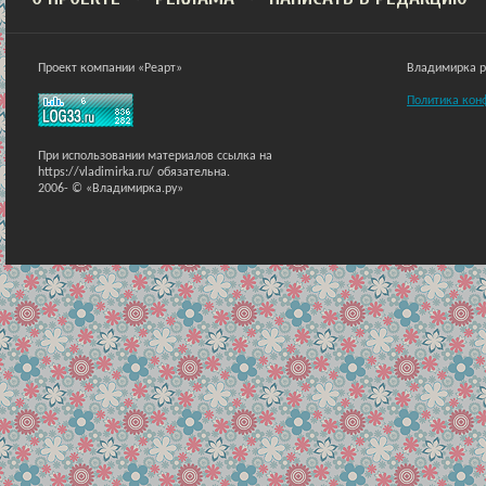
Проект компании «Реарт»
Владимирка ра
Политика кон
При использовании материалов ссылка на
https://vladimirka.ru/ обязательна.
2006-
© «Владимирка.ру»