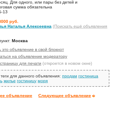
сяц. Для одного, или пары без детей и
говая сумма обязательна
5-13
8000 руб.
лья Наталья Алексеевна
(Поискать ещё объявления
пункт:
Москва
 это объявление в свой блокнот
аться на объявление модератору
страницу для печати
(откроется в новом окне)
теги для данного объявления:
продам
гостиница
ль
жилье
гостиницу
моря
ее объявление
Следующее объявление