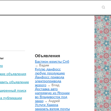
Объявления
лы
Бастион юристы Спб
→ Вадим
ло
Куплю данфосс
любую продукцию
жие объявления
Данфосс привода
электропривода
авить объявление
жорого
→ Влад
Доставка авто
ширенный поиск
напрямую из Японии
во Владивосток под
а публикации
заказ
→ Андрей
Услуги Хакера
заказать взлом почты