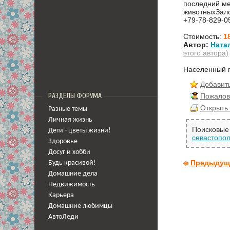
последний ме
животныхЗало
+79-78-829-0
Стоимость:
1
Автор:
Ната
этого автора)
Населенный 
Добавить
Пожалов
РАЗДЕЛЫ ФОРУМА
Открыть 
Разные темы
Личная жизнь
Поисковые 
Дети - цветы жизни!
севастопо
Здоровье
Досуг и хобби
Предыдущ
Будь красивой!
Домашние дела
Недвижимость
Карьера
Домашние любимцы
АвтоЛеди