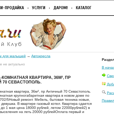
ПИ-ПРОДАЙКА
УСЛУГИ
ДАРОМ!
КАТАЛОГ
м для малышей
→
Автокресла
Разде
 не актуально
В нача
Све
-КОМНАТНАЯ КВАРТИРА, 36М², ПР
 70 СЕВАСТОПОЛЬ.
Доб
мнатная квартира, 36м², пр Античный 70 Севастополь.
Рас
мнатная крупногабаритная квартира в новом доме по
702/5Новый ремонт. Мебель, бытовая техника новые,
Правил
 девушка. В квартире газовый котел. Квартира сдается
) до 1 мая цена 18000 рублей, летом 22000рублей2) в
 выселения на леть 20000 рублейОплата первый и