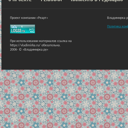
Проект компании «Реарт»
Владимирка ра
Политика кон
При использовании материалов ссылка на
https://vladimirka.ru/ обязательна.
2006-
© «Владимирка.ру»