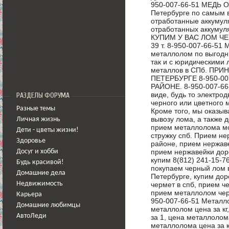
950-007-66-51 МЕДЬ О
Петербурге по самым 
отработанные аккумул
отработанных аккумул
КУПИМ У ВАС ЛОМ ЧЕ
39 т. 8-950-007-66-51
металлолом по выгодн
так и с юридическими 
металлов в СПб. ПР
ПЕТЕРБУРГЕ 8-950-0
РАЙОНЕ. 8-950-007-6
виде, будь то электро
РАЗДЕЛЫ ФОРУМА
черного или цветного 
Разные темы
Кроме того, мы оказыв
вывозу лома, а также 
Личная жизнь
прием металлолома м
Дети - цветы жизни!
стружку спб. Прием не
Здоровье
районе, прием нержаве
прием нержавейки доро
Досуг и хобби
купим 8(812) 241-15-7
Будь красивой!
покупаем черный лом в
Домашние дела
Петербурге, купим дор
чермет в спб, прием ч
Недвижимость
прием металлолом черн
Карьера
950-007-66-51 Металл
Домашние любимцы
металлолом цена за кг
АвтоЛеди
за 1, цена металлолом
металлолома цена за к