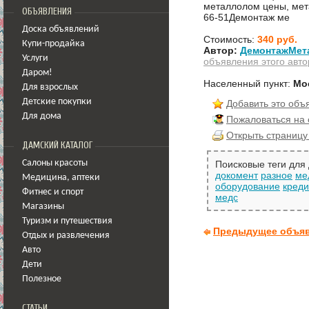
металлолом цены, мета
ОБЪЯВЛЕНИЯ
66-51Демонтаж ме
Доска объявлений
Стоимость:
340 руб.
Купи-продайка
Автор:
ДемонтажМет
Услуги
объявления этого авто
Даром!
Населенный пункт:
Мо
Для взрослых
Детские покупки
Добавить это объ
Для дома
Пожаловаться на
Открыть страницу
ДАМСКИЙ КАТАЛОГ
Салоны красоты
Поисковые теги для
докомент
разное
ме
Медицина
,
аптеки
оборудование
кред
Фитнес и спорт
медс
Магазины
Туризм и путешествия
Предыдущее объя
Отдых и развлечения
Авто
Дети
Полезное
СТАТЬИ