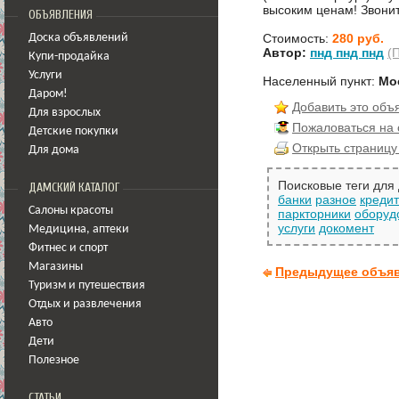
высоким ценам! Звонит
ОБЪЯВЛЕНИЯ
Стоимость:
280 руб.
Доска объявлений
Автор:
пнд пнд пнд
(
Купи-продайка
Услуги
Населенный пункт:
Мо
Даром!
Добавить это объ
Для взрослых
Пожаловаться на
Детские покупки
Открыть страницу
Для дома
Поисковые теги для
ДАМСКИЙ КАТАЛОГ
банки
разное
креди
Салоны красоты
паркторники
оборуд
услуги
докомент
Медицина
,
аптеки
Фитнес и спорт
Магазины
Предыдущее объя
Туризм и путешествия
Отдых и развлечения
Авто
Дети
Полезное
СТАТЬИ