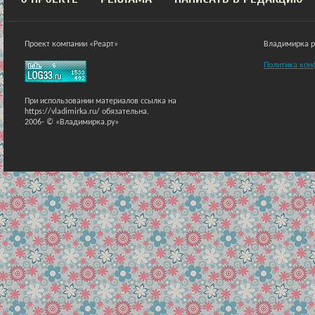
Проект компании «Реарт»
Владимирка ра
Политика кон
При использовании материалов ссылка на
https://vladimirka.ru/ обязательна.
2006-
© «Владимирка.ру»