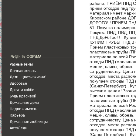
районе. ПРИЁМ ПНД СП
прием отходов пнд труб
материал имеет маркир
Кировском районе ДО
ДОРОГО! ! ПРИЕМ ПНД
51. Покупка полимерн
Покупка ПНД, ПВД, П
ПНД ДоРоГоо! ! ! Купим
КУПИМ ТРУБЫ ПНД В 
Прием пластиковых тру
пластиковые трубы (П
материала по всей Рос
РАЗДЕЛЫ ФОРУМА
отходы ПНД (масляная к
Разные темы
мешки, сливы, обрезь
сотрудничеству. Цена н
Личная жизнь
отходов, места распол
Дети - цветы жизни!
покупаем отходы ПВД п
Здоровье
(Санкт-Петербург) . К
Досуг и хобби
высоким ценам! Звонит
Прием пластиковых тру
Будь красивой!
пластиковые трубы (П
Домашние дела
материала по всей Рос
Недвижимость
отходы ПНД (масляная к
мешки, сливы, обрезь
Карьера
сотрудничеству. Цена н
Домашние любимцы
отходов, места распол
АвтоЛеди
покупаем отходы ПВД п
(Санкт-Петербург) . К