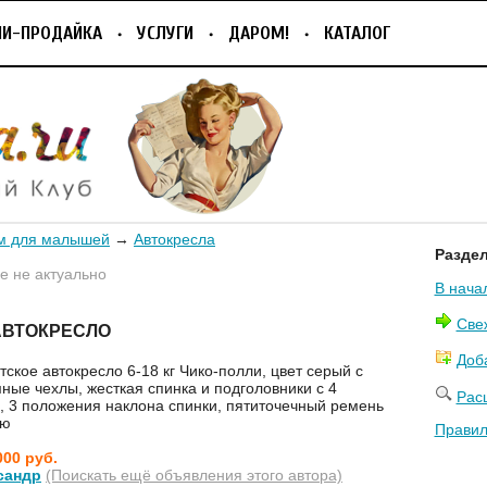
ПИ-ПРОДАЙКА
УСЛУГИ
ДАРОМ!
КАТАЛОГ
м для малышей
→
Автокресла
Разде
 не актуально
В нача
Све
АВТОКРЕСЛО
Доб
ское автокресло 6-18 кг Чико-полли, цвет серый с
ные чехлы, жесткая спинка и подголовники с 4
Рас
 3 положения наклона спинки, пятиточечный ремень
ию
Правил
000 руб.
сандр
(Поискать ещё объявления этого автора)