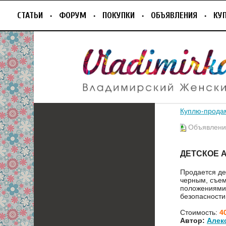
СТАТЬИ
ФОРУМ
ПОКУПКИ
ОБЪЯВЛЕНИЯ
КУ
Куплю-прода
Объявление
ДЕТСКОЕ 
Продается дет
черным, съем
положениями,
безопасност
Стоимость:
4
Автор:
Алек