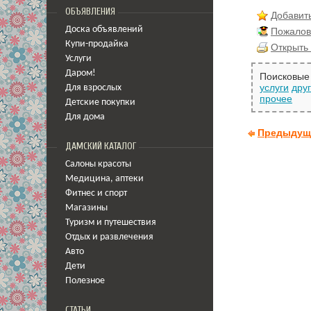
ОБЪЯВЛЕНИЯ
Добавить
Доска объявлений
Пожалов
Купи-продайка
Открыть 
Услуги
Даром!
Поисковые 
услуги
дру
Для взрослых
прочее
Детские покупки
Для дома
Предыдущ
ДАМСКИЙ КАТАЛОГ
Салоны красоты
Медицина
,
аптеки
Фитнес и спорт
Магазины
Туризм и путешествия
Отдых и развлечения
Авто
Дети
Полезное
СТАТЬИ