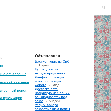
Объявления
лы
Бастион юристы Спб
→ Вадим
ло
Куплю данфосс
любую продукцию
жие объявления
Данфосс привода
электропривода
авить объявление
жорого
→ Влад
Доставка авто
ширенный поиск
напрямую из Японии
во Владивосток под
а публикации
заказ
→ Андрей
Услуги Хакера
заказать взлом почты