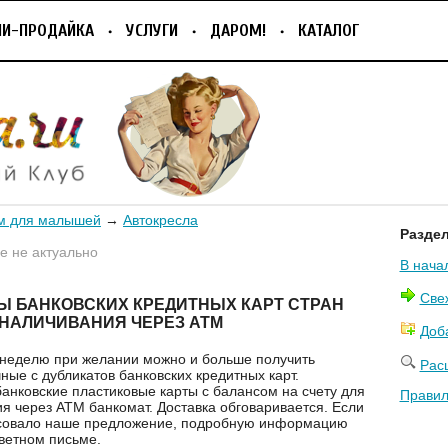
ПИ-ПРОДАЙКА
УСЛУГИ
ДАРОМ!
КАТАЛОГ
м для малышей
→
Автокресла
Разде
 не актуально
В нача
Све
Ы БАНКОВСКИХ КРЕДИТНЫХ КАРТ СТРАН
БНАЛИЧИВАНИЯ ЧЕРЕЗ АТМ
Доб
 неделю при желании можно и больше получить
Рас
ные с дубликатов банковских кредитных карт.
анковские пластиковые карты с балансом на счету для
Правил
я через АТМ банкомат. Доставка обговаривается. Если
есовало наше предложение, подробную информацию
тветном письме.