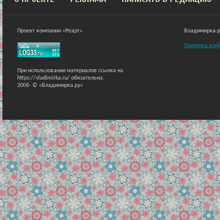
Проект компании «Реарт»
Владимирка ра
Политика кон
При использовании материалов ссылка на
https://vladimirka.ru/ обязательна.
2006-
© «Владимирка.ру»