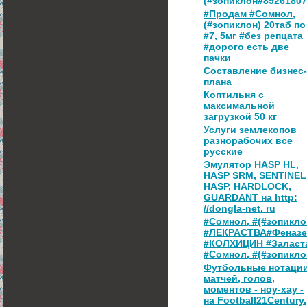
(#зопиклон#8926180
#Продам #Сомнол,
(#зопиклон) 20таб по
#7, 5мг #без репцата
#дорого есть две
пачки
Составление бизнес-
плана
Коптильня с
максимальной
загрузкой 50 кг
Услуги землекопов
разнорабочих все
русские
Эмулятор HASP HL,
HASP SRM, SENTINEL
HASP, HARDLOCK,
GUARDANT на http:
//dongla-net. ru
#Сомнол, #(#зопикло
#ЛЕКРАСТВА#Феназе
#КОЛХИЦИН #Заласт
#Сомнол, #(#зопикло
Футбольные нотаци
матчей, голов,
моментов - ноу-хау -
на Football21Century.