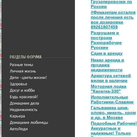
Грузоперевозки по
России
#Феназепам остался
после лечения есть
все дозировки
89261807459
Разрушаем и
построим
Разнорабочие
Русские
Сдам в аренду
РАЗДЕЛЫ ФОРУМА
Никас аренда и
продажа
Разные темы
недвижемости
Личная жизнь
Арматура сетевой
Дети - цветы жизни!
вилки в наличии
Здоровье
Моторная лодка
Досуг и хобби
"Касатка-330"
Исполнительные
Будь красивой!
Работники-Славяне
Домашние дела
Гальваника цинк,
Недвижимость
олово, никель, хром
Карьера
и др. в Москве
Домашние любимцы
Подсобные Рабочие!
Аккуратные и
АвтоЛеди
надежные! Только