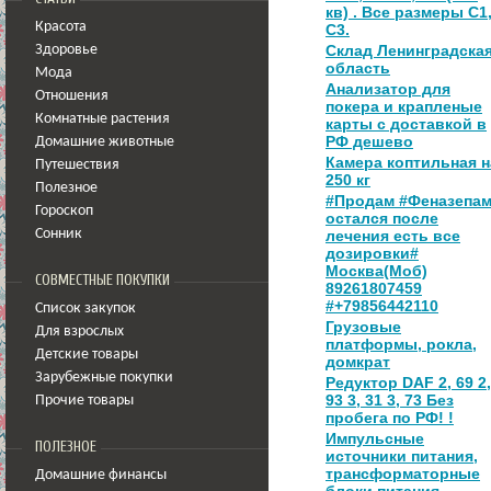
кв) . Все размеры С1
Красота
С3.
Склад Ленинградска
Здоровье
область
Мода
Анализатор для
Отношения
покера и крапленые
Комнатные растения
карты с доставкой в
РФ дешево
Домашние животные
Камера коптильная н
Путешествия
250 кг
Полезное
#Продам #Феназепа
Гороскоп
остался после
Сонник
лечения есть все
дозировки#
Москва(Моб)
СОВМЕСТНЫЕ ПОКУПКИ
89261807459
#+79856442110
Список закупок
Грузовые
Для взрослых
платформы, рокла,
Детские товары
домкрат
Зарубежные покупки
Редуктор DAF 2, 69 2,
93 3, 31 3, 73 Без
Прочие товары
пробега по РФ! !
Импульсные
ПОЛЕЗНОЕ
источники питания,
трансформаторные
Домашние финансы