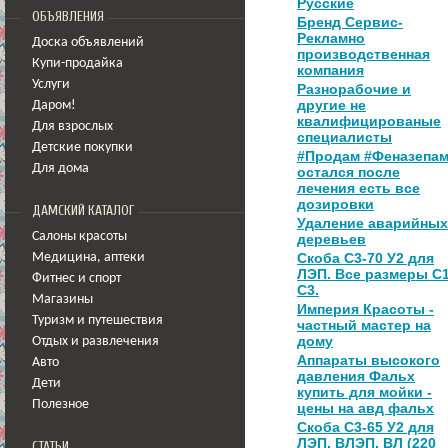
Русские
ОБЪЯВЛЕНИЯ
Бренд Сервис-
Рекламно
Доска объявлений
производственная
Купи-продайка
компания
Услуги
Разнорабочие и
другие не
Даром!
квалифицированые
Для взрослых
специалисты
Детские покупки
#Продам #Феназепа
Для дома
остался после
лечения есть все
дозировки
ДАМСКИЙ КАТАЛОГ
Удаление аварийных
Салоны красоты
деревьев
Скоба С3-70 У2 для
Медицина
,
аптеки
ЛЭП. Все размеры С1
Фитнес и спорт
С3.
Магазины
Империя Красоты -
Туризм и путешествия
частный мастер на
дому
Отдых и развлечения
Аппараты высокого
Авто
давления Фальх
Дети
купить для мойки -
Полезное
цены на авд фальх
Скоба С3-65 У2 для
ЛЭП, ВЛЭП, ВЛ (220
СТАТЬИ