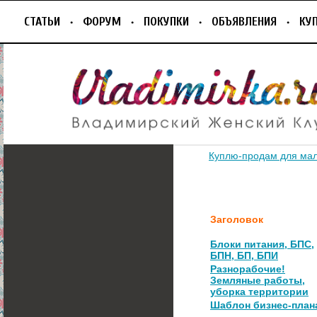
СТАТЬИ
ФОРУМ
ПОКУПКИ
ОБЪЯВЛЕНИЯ
КУ
Куплю-продам для ма
Заголовок
Блоки питания, БПС,
БПН, БП, БПИ
Разнорабочие!
Земляные работы,
уборка территории
Шаблон бизнес-план