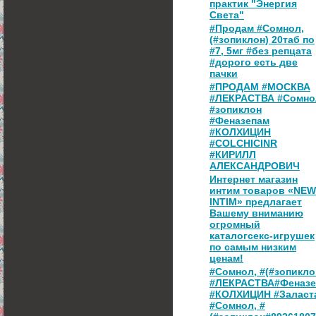
практик "Энергия
Света"
#Продам #Сомнол,
(#зопиклон) 20таб по
#7, 5мг #без репцата
#дорого есть две
пачки
#ПРОДАМ #МОСКВА
#ЛЕКРАСТВА #Сомно
#зопиклон
#Феназепам
#КОЛХИЦИН
#COLCHICINR
#КИРИЛЛ
АЛЕКСАНДРОВИЧ
Интернет магазин
интим товаров «NEW
INTIM» предлагает
Вашему вниманию
огромный
каталогсекс-игрушек
по самым низким
ценам!
#Сомнол, #(#зопикло
#ЛЕКРАСТВА#Феназе
#КОЛХИЦИН #Заласт
#Сомнол, #