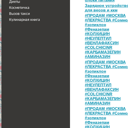
блоки питания
Диеты
Зарядное устройств
Косметичка
для весов и ккм
Вызов такси
#ПРОДАМ #МОСКВА
#ЛЕКРАСТВА #Сомно
Кулинарная книга
#зопиклон
#Феназепам
#КОЛХИЦИН
#НЕУЛЕПТИЛ
#ВЕНЛАФАКСИН
#COLCHICINR
#КАРБАМАЗЕПИН
#АМИНАЗИН
#ПРОДАМ #МОСКВА
#ЛЕКРАСТВА #Сомно
#зопиклон
#Феназепам
#КОЛХИЦИН
#НЕУЛЕПТИЛ
#ВЕНЛАФАКСИН
#COLCHICINR
#КАРБАМАЗЕПИН
#АМИНАЗИН
#ПРОДАМ #МОСКВА
#ЛЕКРАСТВА #Сомно
#зопиклон
#Феназепам
#КОЛХИЦИН