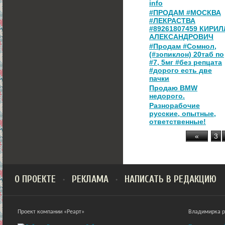
info
#ПРОДАМ #МОСКВА
#ЛЕКРАСТВА
#89261807459 КИРИЛ
АЛЕКСАНДРОВИЧ
#Продам #Сомнол,
(#зопиклон) 20таб по
#7, 5мг #без репцата
#дорого есть две
пачки
Продаю BMW
недорого.
Разнорабочие
русские, опытные,
ответственные!
«
3
О ПРОЕКТЕ
РЕКЛАМА
НАПИСАТЬ В РЕДАКЦИЮ
Проект компании «Реарт»
Владимирка ра