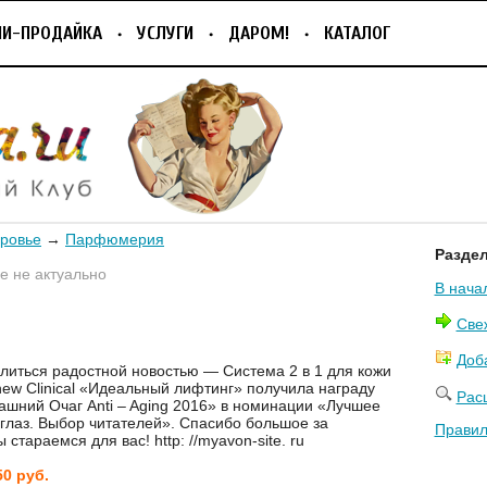
ПИ-ПРОДАЙКА
УСЛУГИ
ДАРОМ!
КАТАЛОГ
оровье
→
Парфюмерия
Разде
 не актуально
В нача
Све
Доб
иться радостной новостью — Система 2 в 1 для кожи
Anew Clinical «Идеальный лифтинг» получила награду
Рас
шний Очаг Anti – Aging 2016» в номинации «Лучшее
 глаз. Выбор читателей». Спасибо большое за
Правил
 стараемся для вас! http: //myavon-site. ru
50 руб.