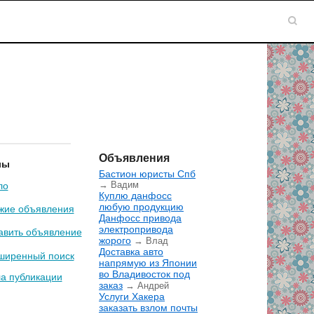
Объявления
лы
Бастион юристы Спб
→ Вадим
ло
Куплю данфосс
любую продукцию
жие объявления
Данфосс привода
электропривода
авить объявление
жорого
→ Влад
Доставка авто
ширенный поиск
напрямую из Японии
во Владивосток под
а публикации
заказ
→ Андрей
Услуги Хакера
заказать взлом почты