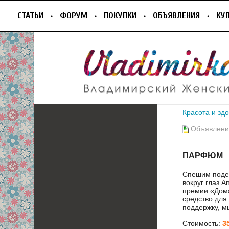
СТАТЬИ
ФОРУМ
ПОКУПКИ
ОБЪЯВЛЕНИЯ
КУ
Красота и зд
Объявление
ПАРФЮМ
Спешим подел
вокруг глаз 
премии «Дома
средство для
поддержку, мы
Стоимость:
3