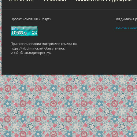
Проект компании «Реарт»
Владимирка ра
Политика кон
При использовании материалов ссылка на
https://vladimirka.ru/ обязательна.
2006-
© «Владимирка.ру»