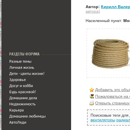
Автор:
Кирилл Вале
автора)
Населенный пункт:
Мо
РАЗДЕЛЫ ФОРУМА
Разные темы
Личная жизнь
Дети - цветы жизни!
Здоровье
Досуг и хобби
Добавить это объ
Будь красивой!
Пожаловаться на
Домашние дела
Открыть страницу
Недвижимость
Карьера
Поисковые теги для
Домашние любимцы
вентиляторы
радиа
АвтоЛеди