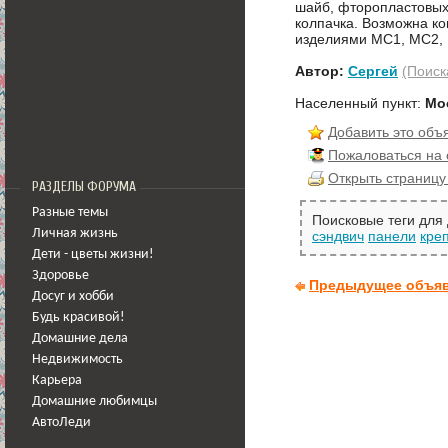
шайб, фторопластовых 
колпачка. Возможна к
изделиями МС1, МС2, 
Автор:
Сергей
(Поиск
Населенный пункт:
Мо
Добавить это объ
Пожаловаться на
Открыть страницу
РАЗДЕЛЫ ФОРУМА
Разные темы
Поисковые теги для
Личная жизнь
сэндвич
панели
кре
Дети - цветы жизни!
Здоровье
Предыдущее объя
Досуг и хобби
Будь красивой!
Домашние дела
Недвижимость
Карьера
Домашние любимцы
АвтоЛеди