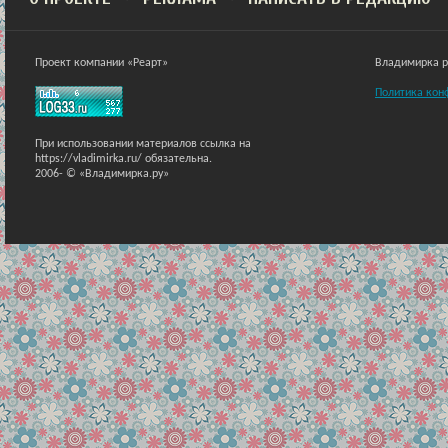
Проект компании «Реарт»
Владимирка ра
Политика кон
При использовании материалов ссылка на
https://vladimirka.ru/ обязательна.
2006-
© «Владимирка.ру»