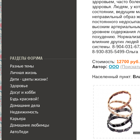
здоровьем, часто бол
здоровья. Людям, у ко
состоянии, ведущим м
неправильный образ ж
постоянного недосыпа
высоким артериальным
уровнем содержания ли
похудению. Нормализа
влияние других людей
системы. 8-904-031-67
8-930-835-5499-Ольга
РАЗДЕЛЫ ФОРУМА
Стоимость:
12700 руб.
Автор:
OOO
(Поискат
Разные темы
Личная жизнь
Населенный пункт:
Вл
Дети - цветы жизни!
Здоровье
Досуг и хобби
Будь красивой!
Домашние дела
Недвижимость
Карьера
Домашние любимцы
АвтоЛеди