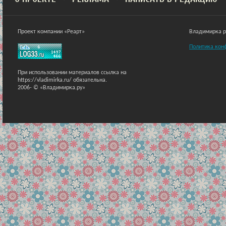
Проект компании «Реарт»
Владимирка ра
Политика кон
При использовании материалов ссылка на
https://vladimirka.ru/ обязательна.
2006-
© «Владимирка.ру»