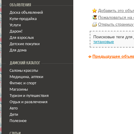
ОБЪЯВЛЕНИЯ
Добавить это объ
Доска объявлений
Пожаловаться на
Купи-продайка
Открыть страницу
Услуги
Даром!
Поисковые теги для
Для взрослых
титановые
Детские покупки
Для дома
Предыдущее объя
ДАМСКИЙ КАТАЛОГ
Салоны красоты
Медицина
,
аптеки
Фитнес и спорт
Магазины
Туризм и путешествия
Отдых и развлечения
Авто
Дети
Полезное
СТАТЬИ