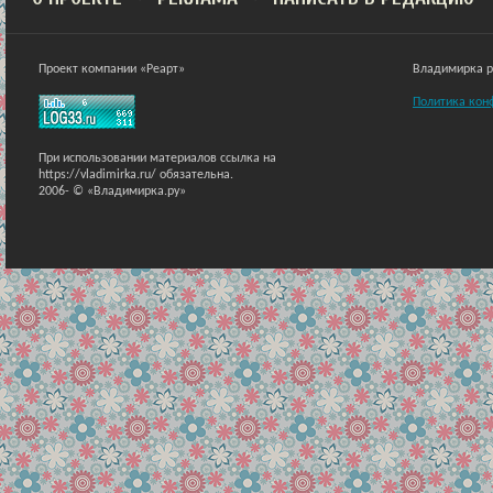
Проект компании «Реарт»
Владимирка ра
Политика кон
При использовании материалов ссылка на
https://vladimirka.ru/ обязательна.
2006-
© «Владимирка.ру»