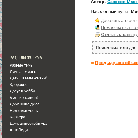
Автор:
Сазонов Мак
Населенный пункт:
Мо
Добавить это объ
Пожаловаться на
Открыть страницу
Поисковые теги для
РАЗДЕЛЫ ФОРУМА
Предыдущее объя
Разные темы
Личная жизнь
Дети - цветы жизни!
Здоровье
Досуг и хобби
Будь красивой!
Домашние дела
Недвижимость
Карьера
Домашние любимцы
АвтоЛеди