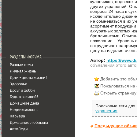
кулончиков, подвесок и
других украшений. Опы
вопросы 24 часа в сут
исключительно дизайне
не сомневаться в их у
асортимент продукции 
аккуратных золотых и
бриллиантами. Опытн
пожелание. . Уровень 
сотрудничает напряму
цену на изделия очень
РАЗДЕЛЫ ФОРУМА
Автор:
https://www.di
объявления этого авто
Разные темы
Личная жизнь
Дети - цветы жизни!
Добавить это объ
Здоровье
Пожаловаться на
Досуг и хобби
Открыть страницу
Будь красивой!
Домашние дела
Поисковые теги для
Недвижимость
украшения
Карьера
Домашние любимцы
Предыдущее объя
АвтоЛеди