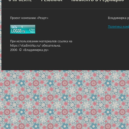
Проект компании «Реарт»
Владимирка ра
Политика кон
При использовании материалов ссылка на
https://vladimirka.ru/ обязательна.
2006-
© «Владимирка.ру»