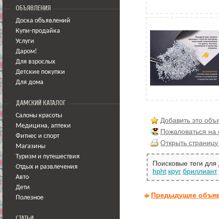
ОБЪЯВЛЕНИЯ
Доска объявлений
Купи-продайка
Услуги
Даром!
Для взрослых
Детские покупки
Для дома
ДАМСКИЙ КАТАЛОГ
Салоны красоты
Добавить это объ
Медицина
,
аптеки
Пожаловаться на
Фитнес и спорт
Открыть страницу
Магазины
Туризм и путешествия
Поисковые теги для
Отдых и развлечения
hpht
круг
бриллиант
Авто
Дети
Предыдущее объя
Полезное
СТАТЬИ