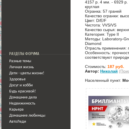
4157 р. 4 мм. - 6929 р.
круглая
Огранка: 57 граней
Качество огранки: высок
Цвет: D/E/F
Чистота: VVS/VS
Качество сырья: верхн
Категория: Type II
Методы: Laboratory-Gro
Diamond
Отрасль применения: 
Особенность: прочност
РАЗДЕЛЫ ФОРУМА
соответствуют природ
Разные темы
Стоимость:
187 руб.
Личная жизнь
Автор:
Николай
(Пои
Дети - цветы жизни!
Здоровье
Населенный пункт:
Мо
Досуг и хобби
Будь красивой!
Домашние дела
Недвижимость
Карьера
Домашние любимцы
АвтоЛеди