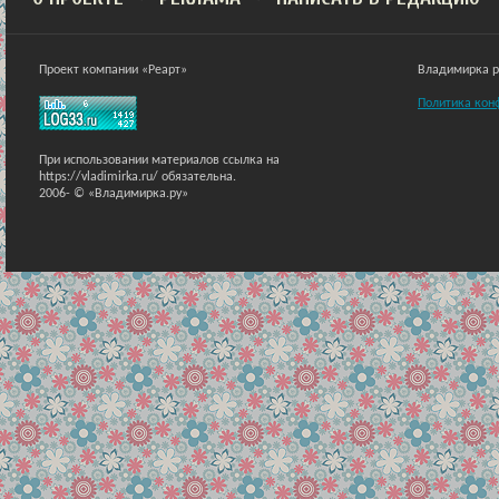
Проект компании «Реарт»
Владимирка ра
Политика кон
При использовании материалов ссылка на
https://vladimirka.ru/ обязательна.
2006-
© «Владимирка.ру»