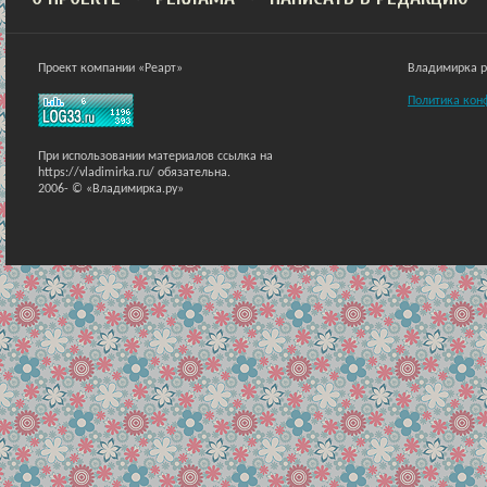
Проект компании «Реарт»
Владимирка ра
Политика кон
При использовании материалов ссылка на
https://vladimirka.ru/ обязательна.
2006-
© «Владимирка.ру»