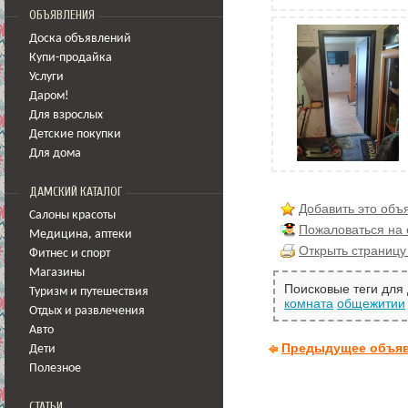
ОБЪЯВЛЕНИЯ
Доска объявлений
Купи-продайка
Услуги
Даром!
Для взрослых
Детские покупки
Для дома
ДАМСКИЙ КАТАЛОГ
Добавить это объ
Салоны красоты
Пожаловаться на
Медицина
,
аптеки
Открыть страницу
Фитнес и спорт
Магазины
Поисковые теги для
Туризм и путешествия
комната
общежитии
Отдых и развлечения
Авто
Предыдущее объя
Дети
Полезное
СТАТЬИ