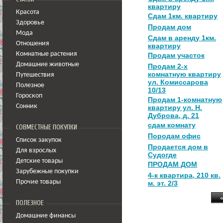
квартиру
Красота
Сдам 1км. квартиру
Здоровье
Продам дом
Мода
Сдам в аренду 1км.
Отношения
квартиру
Комнатные растения
Продам участок
Домашние животные
Продам 2-х
комнатную квартиру
Путешествия
ул. Комиссарова
Полезное
10/13
Гороскоп
Продам 1-комнатную
Сонник
квартиру ул. Н.
Дуброва, д. 21
сдам комнату
СОВМЕСТНЫЕ ПОКУПКИ
Породам офис
Список закупок
Продается дом в
Для взрослых
Судогде
Детские товары
ПРОДАМ ДОМ
Зарубежные покупки
4-к квартира, 210 кв.
Прочие товары
м. эт. 2/3
ПОЛЕЗНОЕ
Домашние финансы