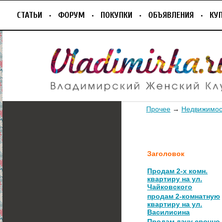
СТАТЬИ
ФОРУМ
ПОКУПКИ
ОБЪЯВЛЕНИЯ
КУ
Прочее
→
Недвижимос
Заголовок
Продам 2-х комн.
квартиру на ул.
Чайковского
продам 2-комнатную
квартиру на ул.
Василисина
Продам дачу срочно