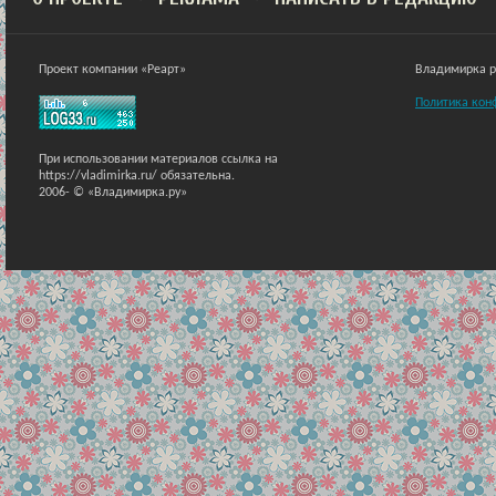
Проект компании «Реарт»
Владимирка ра
Политика кон
При использовании материалов ссылка на
https://vladimirka.ru/ обязательна.
2006-
© «Владимирка.ру»