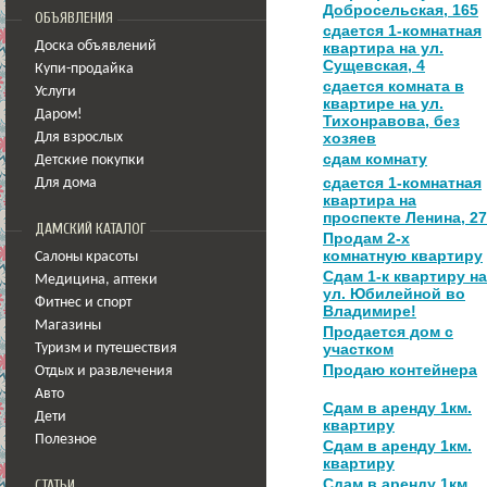
Добросельская, 165
ОБЪЯВЛЕНИЯ
сдается 1-комнатная
Доска объявлений
квартира на ул.
Сущевская, 4
Купи-продайка
сдается комната в
Услуги
квартире на ул.
Даром!
Тихонравова, без
хозяев
Для взрослых
сдам комнату
Детские покупки
сдается 1-комнатная
Для дома
квартира на
проспекте Ленина, 27
ДАМСКИЙ КАТАЛОГ
Продам 2-х
комнатную квартиру
Салоны красоты
Сдам 1-к квартиру на
Медицина
,
аптеки
ул. Юбилейной во
Фитнес и спорт
Владимире!
Магазины
Продается дом с
участком
Туризм и путешествия
Продаю контейнера
Отдых и развлечения
Авто
Сдам в аренду 1км.
Дети
квартиру
Полезное
Сдам в аренду 1км.
квартиру
Сдам в аренду 1км
СТАТЬИ