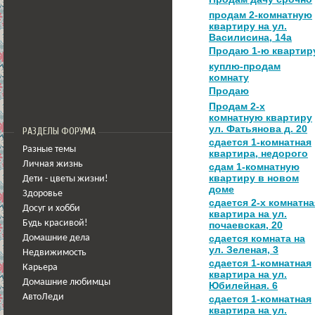
продам 2-комнатную
квартиру на ул.
Василисина, 14а
Продаю 1-ю квартир
куплю-продам
комнату
Продаю
Продам 2-х
комнатную квартиру
ул. Фатьянова д. 20
РАЗДЕЛЫ ФОРУМА
сдается 1-комнатная
Разные темы
квартира, недорого
Личная жизнь
сдам 1-комнатную
квартиру в новом
Дети - цветы жизни!
доме
Здоровье
сдается 2-х комнатна
Досуг и хобби
квартира на ул.
Будь красивой!
почаевская, 20
сдается комната на
Домашние дела
ул. Зеленая, 3
Недвижимость
сдается 1-комнатная
Карьера
квартира на ул.
Домашние любимцы
Юбилейная. 6
АвтоЛеди
сдается 1-комнатная
квартира на ул.