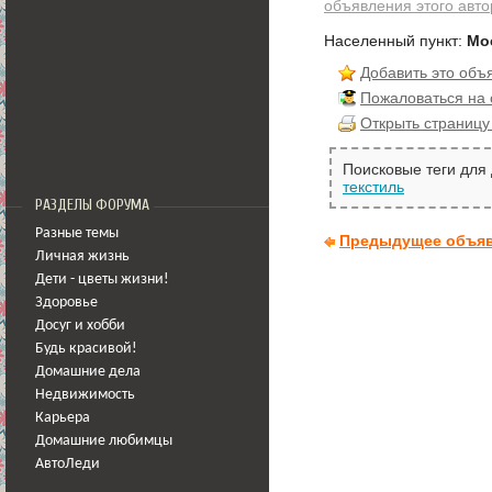
объявления этого авто
Населенный пункт:
Мо
Добавить это объ
Пожаловаться на
Открыть страницу
Поисковые теги для
текстиль
РАЗДЕЛЫ ФОРУМА
Разные темы
Предыдущее объя
Личная жизнь
Дети - цветы жизни!
Здоровье
Досуг и хобби
Будь красивой!
Домашние дела
Недвижимость
Карьера
Домашние любимцы
АвтоЛеди