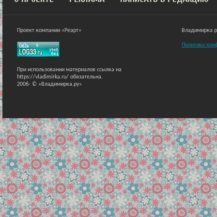
Проект компании «Реарт»
Владимирка ра
Политика кон
При использовании материалов ссылка на
https://vladimirka.ru/ обязательна.
2006-
© «Владимирка.ру»