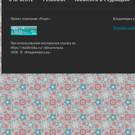
Проект компании «Реарт»
Владимирка ра
Политика кон
При использовании материалов ссылка на
https://vladimirka.ru/ обязательна.
2006-
© «Владимирка.ру»