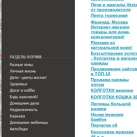
Печи и мангалы Vest
от производителя
Лента тормозная
Фазенда. Москва
Интернет-магазин
товары для дома,
кожгалантерея!
Рюкзаки из
натуральной кожи!
Бухгалтерские услуг
РАЗДЕЛЫ ФОРУМА
- бухгалтер в магази
одежды
Разные темы
Продвижение сайто
Личная жизнь
в ТОП-10
Дети - цветы жизни!
Продажа одежды
оптом
Здоровье
КОЛГОТКИ женские
Досуг и хобби
КОЛГОТКИ КОШКА 3
Будь красивой!
Легенцы большой
Домашние дела
размер
Недвижимость
Носки мужские
Карьера
бамбук
Домашние любимцы
Перчатки хб
АвтоЛеди
Кроссовки мужские
46 р-р