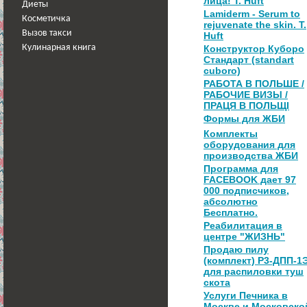
лица! T. Huft
Диеты
Lamiderm - Serum to
Косметичка
rejuvenate the skin. T.
Вызов такси
Huft
Кулинарная книга
Конструктор Куборо
Стандарт (standart
cuboro)
РАБОТА В ПОЛЬШЕ /
РАБОЧИЕ ВИЗЫ /
ПРАЦЯ В ПОЛЬЩІ
Формы для ЖБИ
Комплекты
оборудования для
производства ЖБИ
Программа для
FACEBOOK дает 97
000 подписчиков,
абсолютно
Бесплатно.
Реабилитация в
центре "ЖИЗНЬ"
Продаю пилу
(комплект) Р3-ДПП-1
для распиловки туш
скота
Услуги Печника в
Москве и Московско