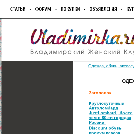
СТАТЬИ
ФОРУМ
ПОКУПКИ
ОБЪЯВЛЕНИЯ
КУ
Одежда, обувь, аксесс
ОДЕ
Заголовок
Круглосуточный
Автоломбард
JustLombard , более
чем в 80-ти городах
России.
Discount обувь
премум класса.