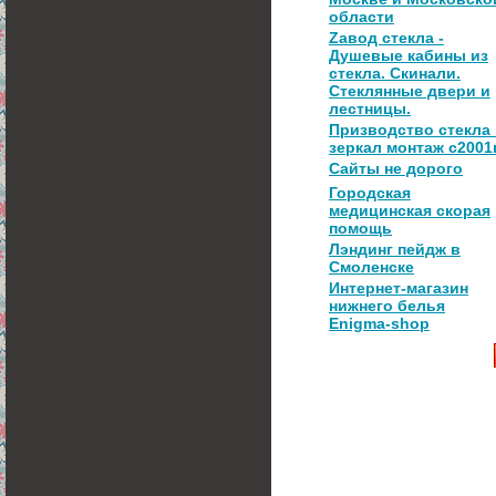
области
Zавод стекла -
Душевые кабины из
стекла. Скинали.
Стеклянные двери и
лестницы.
Призводство стекла
зеркал монтаж с2001
Сайты не дорого
Городская
медицинская скорая
помощь
Лэндинг пейдж в
Смоленске
Интернет-магазин
нижнего белья
Enigma-shop