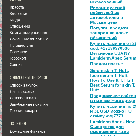
нефасованный
Ремонт рулевой
Красота
рейки любых
Здоровье
автомобилей в
Мода
Москве цена
Отношения
Покупка, продажа
товаров на доске
Комнатные растения
объявлений
Домашние животные
Купить ламинин от 2
Путешествия
usd, +17186370530
Полезное
Ветсинова USA NY
Lamiderm Apex Seru
Гороскоп
Продам платье
Сонник
Serum skin T. Huft,
face serum T. Huft,
СОВМЕСТНЫЕ ПОКУПКИ
How To Use It T. Huft,
Best Serum for skin T.
Список закупок
Huft
Для взрослых
Продвижение сайто
Детские товары
в нижнем Новгороде
Зарубежные покупки
Купить ламинин по 2
и 31 USD можно ПО
Прочие товары
скайпу evg7773
Lamiderm Apex - New
ПОЛЕЗНОЕ
Сыворотка для
омоложения кожи
Домашние финансы