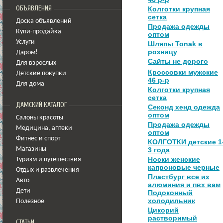
ОБЪЯВЛЕНИЯ
Колготки крупная
сетка
Доска объявлений
Продажа одежды
Купи-продайка
оптом
Услуги
Шляпы Tonak в
розницу
Даром!
Сайты не дорого
Для взрослых
Кроссовки мужские
Детские покупки
46 р-р
Для дома
Колготки крупная
сетка
ДАМСКИЙ КАТАЛОГ
Секонд хенд одежда
оптом
Салоны красоты
Продажа одежды
Медицина
,
аптеки
оптом
Фитнес и спорт
КОЛГОТКИ детские 1
Магазины
3 года
Носки женские
Туризм и путешествия
капроновые черные
Отдых и развлечения
Пластбург все из
Авто
алюминия и пвх вам
Дети
Подоконный
холодильник
Полезное
Цикорий
растворимый
СТАТЬИ