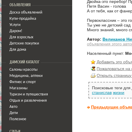
Двойка-это перебор! 
ОБЪЯВЛЕНИЯ
Петя Васин - голова
А от тебя, как от фан
Доска объявлений
Купи-продайка
Первоклассник – это г
Ты уже не детский сад
Услуги
Много знаний, много с
Даром!
Для взрослых
Автор:
Великанов Ни
объявления этого авто
Детские покупки
Для дома
Населенный пункт:
Мо
Добавить это объ
ДАМСКИЙ КАТАЛОГ
Пожаловаться на
Салоны красоты
Открыть страницу
Медицина
,
аптеки
Фитнес и спорт
Поисковые теги для
Магазины
станислав
жизни
Туризм и путешествия
Отдых и развлечения
Предыдущее объя
Авто
Дети
Полезное
СТАТЬИ