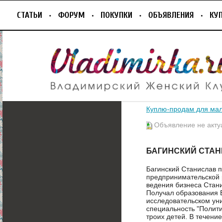
СТАТЬИ
ФОРУМ
ПОКУПКИ
ОБЪЯВЛЕНИЯ
КУ
Куплю-продам для ма
Объявление не акту
БАГИНСКИЙ СТАН
Багинский Станислав п
предпринимательской 
ведения бизнеса Стани
Получал образования 
исследовательском ун
специальность "Полити
троих детей. В течени