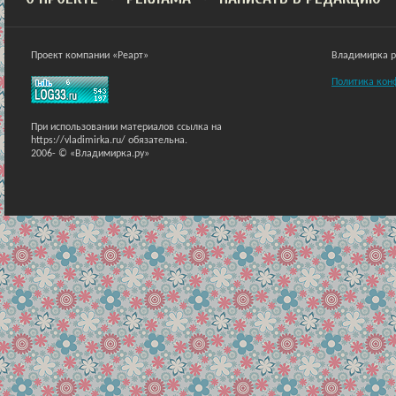
Проект компании «Реарт»
Владимирка ра
Политика кон
При использовании материалов ссылка на
https://vladimirka.ru/ обязательна.
2006-
© «Владимирка.ру»