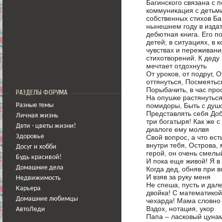
Багинского связана с 
коммуникация с детьм
собственных стихов Ба
нынешнем году в издат
дебютная книга. Его по
детей; в ситуациях, в 
чувствах и переживани
стихотворений. К деду
мечтает отдохнуть
От уроков, от подруг,
оттянуться, Посмеяться
Порыбачить, в час про
РАЗДЕЛЫ ФОРУМА
На опушке растянуться
помидоры, Быть с душ
Разные темы
Представлять себя Доб
Личная жизнь
три богатыря! Как же с
Дети - цветы жизни!
диалоге ему молвя
Свой вопрос, а что ест
Здоровье
внутри тебя, Острова, 
Досуг и хобби
герой, он очень смелы
Будь красивой!
И пока еще живой! Я в 
Домашние дела
Когда дед, обняв при в
И взяв за руку меня
Недвижимость
Не спеша, пусть и дал
Карьера
двойка! С математикой
Домашние любимцы
чехарда! Мама словно
Вздох, нотация, укор
АвтоЛеди
Папа – ласковый цуна