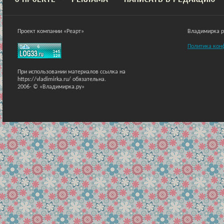
Проект компании «Реарт»
Владимирка ра
Политика кон
При использовании материалов ссылка на
https://vladimirka.ru/ обязательна.
2006-
© «Владимирка.ру»