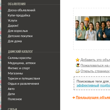
ОБЪЯВЛЕНИЯ
Доска объявлений
Купи-продайка
Услуги
Даром!
Для взрослых
Детские покупки
Для дома
ДАМСКИЙ КАТАЛОГ
Салоны красоты
Добавить это объ
Медицина
,
аптеки
Пожаловаться на
Фитнес и спорт
Открыть страницу
Магазины
Туризм и путешествия
Поисковые теги для
Отдых и развлечения
эффективный
подбо
Авто
Дети
Предыдущее объя
Полезное
СТАТЬИ