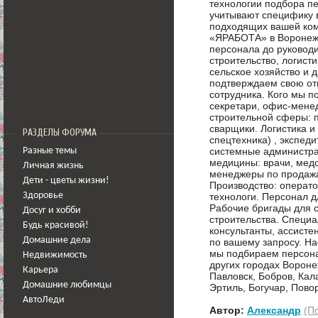
технологии подбора пе
учитывают специфику в
подходящих вашей ком
«ЯРАБОТА» в Воронеже
персонала до руковод
строительство, логисти
сельское хозяйство и 
подтверждаем свою отв
сотрудника. Кого мы 
секретари, офис-мене
строительной сферы: 
сварщики. Логистика и 
РАЗДЕЛЫ ФОРУМА
спецтехника) , экспед
системные администра
Разные темы
медицины: врачи, мед
Личная жизнь
менеджеры по продажа
Дети - цветы жизни!
Производство: операто
технологи. Персонал д
Здоровье
Рабочие бригады для с
Досуг и хобби
строительства. Специа
Будь красивой!
консультанты, ассисте
Домашние дела
по вашему запросу. На
мы подбираем персонал
Недвижимость
других городах Вороне
Карьера
Павловск, Бобров, Кал
Домашние любимцы
Эртиль, Богучар, Пово
АвтоЛеди
Автор:
Александр
(П