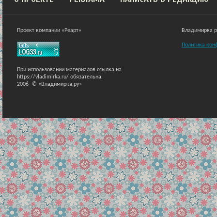
Проект компании «Реарт»
Владимирка ра
Политика кон
При использовании материалов ссылка на
https://vladimirka.ru/ обязательна.
2006-
© «Владимирка.ру»