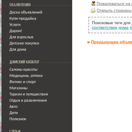
Пожаловаться на
ОБЪЯВЛЕНИЯ
Открыть страницу
Доска объявлений
Купи-продайка
Поисковые теги для
Услуги
соответствии
дома
т
Даром!
Для взрослых
Предыдущее объя
Детские покупки
Для дома
ДАМСКИЙ КАТАЛОГ
Салоны красоты
Медицина
,
аптеки
Фитнес и спорт
Магазины
Туризм и путешествия
Отдых и развлечения
Авто
Дети
Полезное
СТАТЬИ