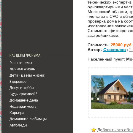
технических экспертиз
одноквартирными част
Московской области, к
членство в СРО в обл
проверка дома на соот
изготовления заключен
Стоимость фиксирован
застройщиками.
Стоимость:
25000 руб.
Автор:
Станислав
(П
РАЗДЕЛЫ ФОРУМА
Населенный пункт:
Мо
Разные темы
Личная жизнь
Дети - цветы жизни!
Здоровье
Досуг и хобби
Будь красивой!
Домашние дела
Недвижимость
Карьера
Домашние любимцы
АвтоЛеди
Добавить это объ