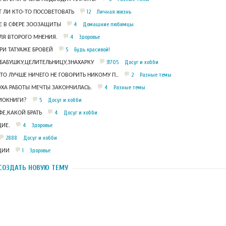
12
Личная жизнь
 ЛИ КТО-ТО ПОСОВЕТОВАТЬ
4
Домашние любимцы
 В СФЕРЕ ЗООЗАЩИТЫ
4
Здоровье
ЛЯ ВТОРОГО МНЕНИЯ.
5
Будь красивой!
РИ ТАТУАЖЕ БРОВЕЙ
31705
Досуг и хобби
БАБУШКУ,ЦЕЛИТЕЛЬНИЦУ,ЗНАХАРКУ
2
Разные темы
ЧТО ЛУЧШЕ НИЧЕГО НЕ ГОВОРИТЬ НИКОМУ П..
4
Разные темы
ОХА РАБОТЫ МЕЧТЫ ЗАКОНЧИЛАСЬ.
5
Досуг и хобби
ДИОКНИГИ?
4
Досуг и хобби
Е,КАКОЙ БРАТЬ
4
Здоровье
ИЕ.
2888
Досуг и хобби
1
Здоровье
ЦИИ
СОЗДАТЬ НОВУЮ ТЕМУ