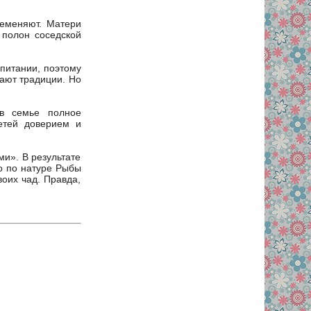
ременяют. Матери
 полон соседской
питании, поэтому
ают традиции. Но
 в семье полное
етей доверием и
ми». В результате
то по натуре Рыбы
оих чад. Правда,