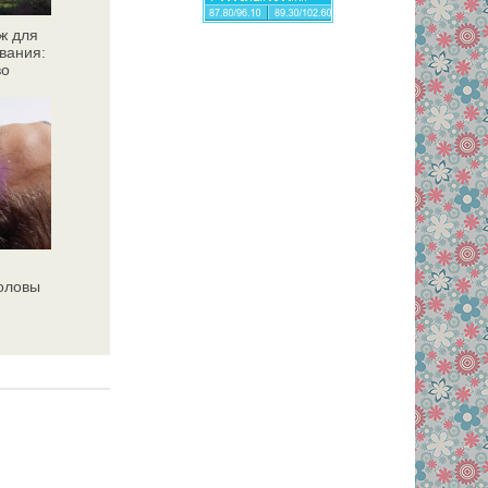
ж для
вания:
во
головы