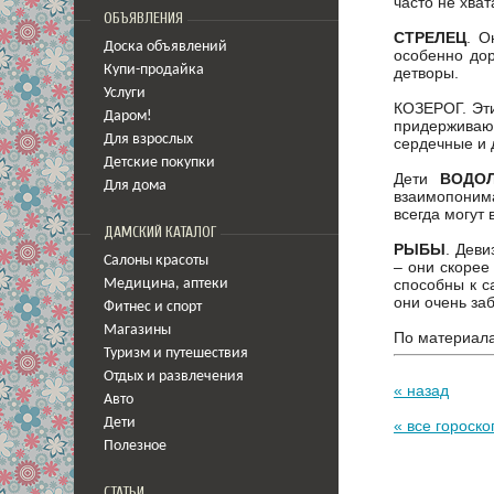
часто не хват
ОБЪЯВЛЕНИЯ
СТРЕЛЕЦ
. О
Доска объявлений
особенно дор
Купи-продайка
детворы.
Услуги
КОЗЕРОГ. Эти
Даром!
придерживают
Для взрослых
сердечные и 
Детские покупки
Дети
ВОДО
Для дома
взаимопоним
всегда могут
ДАМСКИЙ КАТАЛОГ
РЫБЫ
. Деви
Салоны красоты
– они скорее
способны к с
Медицина
,
аптеки
они очень заб
Фитнес и спорт
Магазины
По материал
Туризм и путешествия
Отдых и развлечения
« назад
Авто
Дети
« все гороск
Полезное
СТАТЬИ