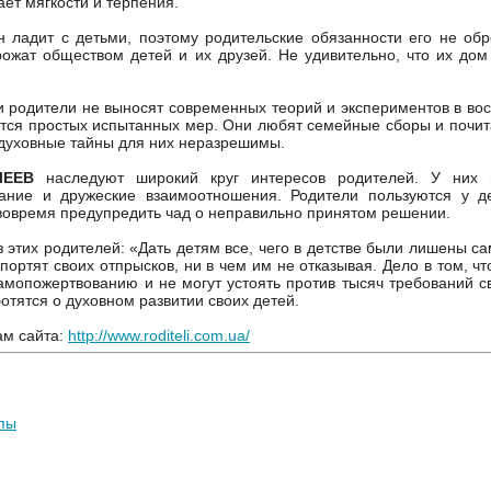
ает мягкости и терпения.
н ладит с детьми, поэтому родительские обязанности его не об
ожат обществом детей и их друзей. Не удивительно, что их дом
 родители не выносят современных теорий и экспериментов в вос
ся простых испытанных мер. Они любят семейные сборы и почит
духовные тайны для них неразрешимы.
ЛЕЕВ
наследуют широкий круг интересов родителей. У них
ание и дружеские взаимоотношения. Родители пользуются у д
 вовремя предупредить чад о неправильно принятом решении.
з этих родителей: «Дать детям все, чего в детстве были лишены са
 портят своих отпрысков, ни в чем им не отказывая. Дело в том, ч
амопожертвованию и не могут устоять против тысяч требований св
отятся о духовном развитии своих детей.
ам сайта:
http://www.roditeli.com.ua/
опы