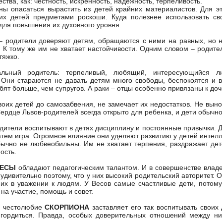
ества, как: честность, искренность, надежность, терпеливость.
ы опасаться вырастить из детей крайних материалистов. Для э
оих детей предметами роскоши. Куда полезнее использовать с
для повышения их духовного уровня.
– родители доверяют детям, обращаются с ними на равных, но 
 К тому же им не хватает настойчивости. Одним словом – родите
тяжко.
льный родитель: терпеливый, любящий, интересующийся л
Они стараются не давать детям много свободы, беспокоятся и в
бят больше, чем супругов. А раки – отцы особенно привязаны к до
воих детей до самозабвения, не замечает их недостатков. Не вын
Сердце Львов-родителей всегда открыто для ребенка, и дети обычно
одители воспитывают в детях дисциплину и постоянные привычки. 
затем игра. Огромное влияние они уделяют развитию у детей интелл
ычно не любвеобильны. Им не хватает терпения, раздражает детс
ость.
ВЕСЫ
обладают педагогическим талантом. И в совершенстве влад
 удивительно поэтому, что у них высокий родительский авторитет. 
их в уважении к людям. У Весов самые счастливые дети, потому 
на участие, помощь и совет.
е честолюбие
СКОРПИОНА
заставляет его так воспитывать своих
гордиться. Правда, особых доверительных отношений между ни