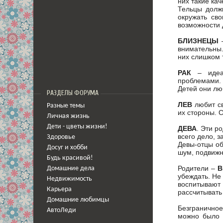
них такие кач
Тельцы должн
окружать св
возможности 
БЛИЗНЕЦЫ
внимательны.
них слишком 
РАК
– идеа
проблемами. 
Детей они лю
РАЗДЕЛЫ ФОРУМА
ЛЕВ
любит с
Разные темы
их стороны. 
Личная жизнь
Дети - цветы жизни!
ДЕВА
. Эти р
всего дело, 
Здоровье
Девы-отцы об
Досуг и хобби
шум, подвижн
Будь красивой!
Родители –
Домашние дела
убеждать. Не
Недвижимость
воспитывают 
Карьера
рассчитывать 
Домашние любимцы
Безгранично
АвтоЛеди
можно было 