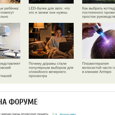
ье ребёнка:
LED-балки для авто: что
Как выбрать коттед
 помогут
это и зачем они нужны
постоянного прожи
ильно
простое руководст
едставляет
Почему дорамы стали
Плазмотерапия
овский
популярным выбором для
волосистой части 
спокойного вечернего
в клинике Алтеро
 тканей
просмотра
ез
НА ФОРУМЕ
6
Разные темы
Е ВРЕМЯ ОЧЕНЬ ПОДВОДИТ ПАМЯТЬ.