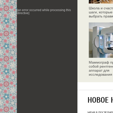
Школа и счаст
[an error occurred while processing this
шаги, которые
directive]
выбрать прав
Маммограф пр
собой рентген
аппарат для
исследования
молочных жел
НОВОЕ 
МЕНЯ В ПОСЛЕДНЕ