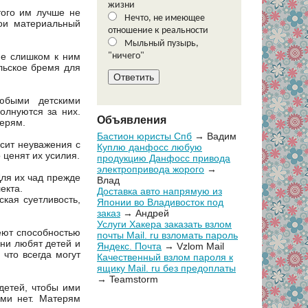
жизни
того им лучше не
Нечто, не имеющее
вои материальный
отношение к реальности
Мыльный пузырь,
не слишком к ним
"ничего"
льское бремя для
юбыми детскими
олнуются за них.
Объявления
черям.
Бастион юристы Спб
→ Вадим
осит неуважения с
Куплю данфосс любую
 ценят их усилия.
продукцию Данфосс привода
электропривода жорого
→
Для их чад прежде
Влад
екта.
Доставка авто напрямую из
кая суетливость,
Японии во Владивосток под
заказ
→ Андрей
Услуги Хакера заказать взлом
еют способностью
почты Mail. ru взломать пароль
Они любят детей и
Яндекс. Почта
→ Vzlom Mail
что всегда могут
Качественный взлом пароля к
ящику Mail. ru без предоплаты
→ Teamstorm
 детей, чтобы ими
ми нет. Матерям