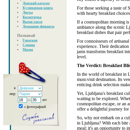
Дамский каталог
For those seeking a taste of 
Кулинарная книга
Диеты
with hearty breakfast choices,
Косметичка
If a cosmopolitan morning is 
Вызов такси
Домашние финансы
ambiance along the scenic Lj
breakfast dishes that pair per
Познавай
Гороскоп
For connoisseurs of artisana
Сонник
experience. Their dedication
Магия
jams transforms breakfast int
level.
The Verdict: Breakfast Bli
In the world of breakfast in 
must-visit destination. Its ve
enticing drink selection make 
я
Yet, Ljubljana's breakfast cu
ищу
waiting to be explored. Wheth
—
лет
cosmopolitan escape, or an ar
с фотографией
offer a delightful journey for
So, why not embark on a culi
in Ljubljana? With each bite a
meal; it's an opportunity to i