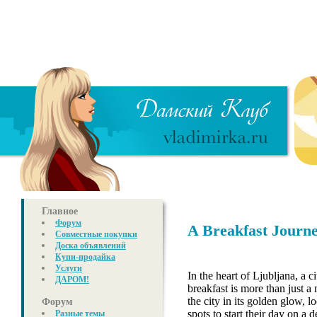
Главное
Форум
A Breakfast Journe
Совместные покупки
Доска объявлений
Купи-продайка
Услуги
In the heart of Ljubljana, a c
ДАРОМ!
breakfast is more than just a 
the city in its golden glow, l
Форум
spots to start their day on a 
Разные темы