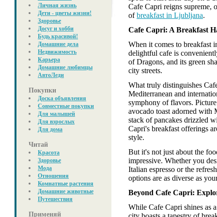
Личная жизнь
Cafe Capri reigns supreme, o
Дети - цветы жизни!
of
breakfast in Ljubljana
.
Здоровье
Досуг и хобби
Cafe Capri: A Breakfast 
Будь красивой!
When it comes to breakfast in
Домашние дела
Недвижимость
delightful cafe is convenient
Карьера
of Dragons, and its green sha
Домашние любимцы
city streets.
АвтоЛеди
What truly distinguishes Cafe
Покупки
Mediterranean and internatio
Доска объявления
symphony of flavors. Picture
Совместные покупки
avocado toast adorned with M
Для малышей
stack of pancakes drizzled w
Для взрослых
Capri's breakfast offerings ar
Для дома
style.
Читай
But it's not just about the fo
Красота
impressive. Whether you desi
Здоровье
Мода
Italian espresso or the refres
Отношения
options are as diverse as yo
Комнатные растения
Домашние животные
Beyond Cafe Capri: Explor
Путешествия
While Cafe Capri shines as a
Применяй
city boasts a tapestry of bre