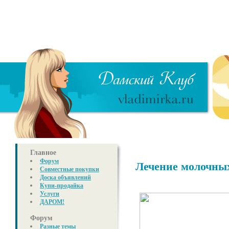
Главное
Форум
Лечение молочных
Совместные покупки
Доска объявлений
Купи-продайка
Услуги
ДАРОМ!
Форум
Разные темы