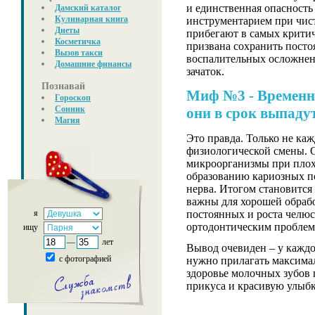
и единственная опасность
Дамский каталог
Кулинарная книга
инструментарием при чист
Диеты
прибегают в самых критич
Косметичка
призвана сохранить посто
Вызов такси
воспалительных осложнен
Домашние финансы
зачаток.
Познавай
Миф №3 - Временны
Гороскоп
Сонник
они в срок выпаду
Магия
Это правда. Только не ка
физиологической смены. О
микроорганизмы при плох
образованию кариозных по
нерва. Итогом становится
важны для хорошей обрабо
постоянных и роста челюс
я
ортодонтическим проблема
ищу
—
лет
Вывод очевиден – у каждо
с фотографией
нужно прилагать максимал
здоровье молочных зубов
прикуса и красивую улыбк