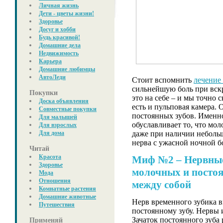
Личная жизнь
Дети - цветы жизни!
Здоровье
Досуг и хобби
Будь красивой!
Домашние дела
Недвижимость
Карьера
Домашние любимцы
АвтоЛеди
Стоит вспомнить
лечение
сильнейшую боль при вск
Покупки
это на себе – и мы точно 
Доска объявления
есть и пульповая камера.
Совместные покупки
постоянных зубов. Именн
Для малышей
обуславливает то, что мол
Для взрослых
даже при наличии небольш
Для дома
нерва с ужасной ночной б
Читай
Красота
Миф №2 – Нервные
Здоровье
молочных и постоя
Мода
Отношения
между собой
Комнатные растения
Домашние животные
Нерв временного зубика в
Путешествия
постоянному зубу. Нервы 
Зачаток постоянного зуб
Применяй