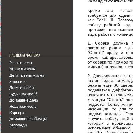
команд "Стоять" и "М
Кроме того, выпол
требуется для сдачи 
как SchH III. Поэтом
собаку работой над
прохожде ния основно
вида работы с командо
1. Собака должна 
движения рядом с др
"Стоять" сразу и спо
РАЗДЕЛЫ ФОРУМА
время как дрессировщ
от собаки по прямой п
Разные темы
минуты) подзы вает со
Личная жизнь
2. Дрессировщик из о
Дети - цветы жизни!
шагов подает команду
Здоровье
бежать еще 30 шагов.
Досуг и хобби
подаваться дифферен
Будь красивой!
означает, что в завис
команды "Стоять" до
Домашние дела
подается более мягки
Недвижимость
интонации, то для с
Карьера
подачи команды. Глав
Научить собаку этой 
Домашние любимцы
который в провисаю
АвтоЛеди
используют обычную 
ходьбы. Использовани