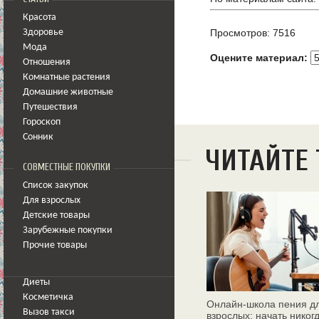
Красота
Просмотров: 7516
Здоровье
Мода
Оцените материал:
Отношения
Комнатные растения
Домашние животные
Путешествия
Гороскоп
Сонник
ЧИТАЙТЕ
СОВМЕСТНЫЕ ПОКУПКИ
Список закупок
Для взрослых
Детские товары
Зарубежные покупки
Прочие товары
Диеты
Косметичка
Онлайн‑школа пения д
Вызов такси
взрослых: начать никог