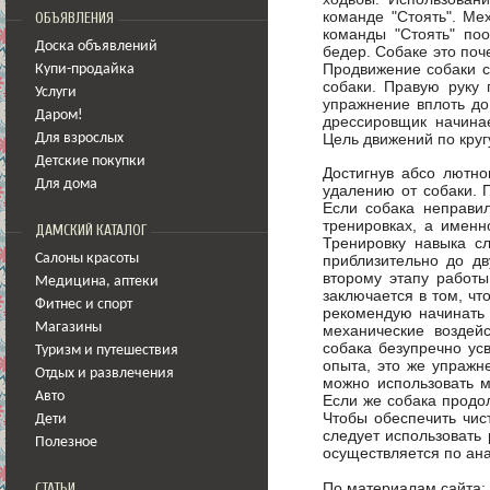
команде "Стоять". Ме
ОБЪЯВЛЕНИЯ
команды "Стоять" по
Доска объявлений
бедер. Собаке это поч
Продвижение собаки с
Купи-продайка
собаки. Правую руку
Услуги
упражнение вплоть до
Даром!
дрессировщик начинае
Цель движений по круг
Для взрослых
Детские покупки
Достигнув абсо лютно
Для дома
удалению от собаки. 
Если собака неправил
тренировках, а именн
ДАМСКИЙ КАТАЛОГ
Тренировку навыка сл
приблизительно до дв
Салоны красоты
второму этапу работы
Медицина
,
аптеки
заключается в том, что
Фитнес и спорт
рекомендую начинать 
Магазины
механические воздей
собака безупречно усв
Туризм и путешествия
опыта, это же упражн
Отдых и развлечения
можно использовать м
Авто
Если же собака продол
Чтобы обеспечить чис
Дети
следует использовать
Полезное
осуществляется по ана
По материалам сайта:
СТАТЬИ