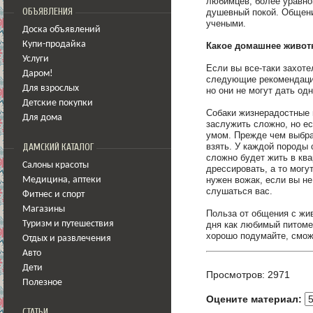
любимцев, более уравно
ОБЪЯВЛЕНИЯ
душевный покой. Общени
учеными.
Доска объявлений
Купи-продайка
Какое домашнее живот
Услуги
Если вы все-таки захоте
Даром!
следующие рекомендации
Для взрослых
но они не могут дать одн
Детские покупки
Собаки жизнерадостные 
Для дома
заслужить сложно, но ес
умом. Прежде чем выбра
взять. У каждой породы 
ДАМСКИЙ КАТАЛОГ
сложно будет жить в кв
Салоны красоты
дрессировать, а то могу
нужен вожак, если вы не
Медицина
,
аптеки
слушаться вас.
Фитнес и спорт
Магазины
Польза от общения с жив
Туризм и путешествия
дня как любимый питоме
хорошо подумайте, сможе
Отдых и развлечения
Авто
Дети
Просмотров: 2971
Полезное
Оцените материал:
СТАТЬИ