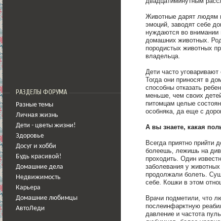
двадцатиминутным рас
Животные дарят людям н
эмоций, заводят себе д
нуждаются во внимании 
домашних животных. Роди
породистых животных пр
владельца.
Дети часто уговаривают 
Тогда они приносят в до
способны отказать ребен
РАЗДЕЛЫ ФОРУМА
меньше, чем своих дете
питомцам целые состоян
Разные темы
особняка, да еще с доро
Личная жизнь
Дети - цветы жизни!
А вы знаете, какая по
Здоровье
Всегда приятно прийти д
Досуг и хобби
болеешь, лежишь на дива
Будь красивой!
проходить. Один извест
заболевания у животных 
Домашние дела
продолжали болеть. Сущ
Недвижимость
себе. Кошки в этом отн
Карьера
Врачи подметили, что л
Домашние любимцы
послеинфарктную реабил
АвтоЛеди
давление и частота пул