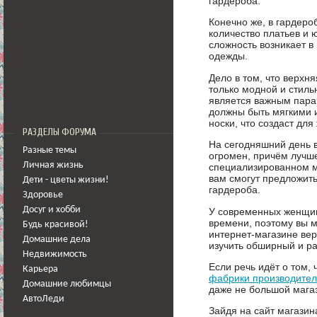
гардероба.
Конечно же, в гардер
количество платьев и 
сложность возникает в
одежды.
Дело в том, что верхн
только модной и стильн
является важным пара
должны быть мягкими 
носки, что создаст дл
РАЗДЕЛЫ ФОРУМА
На сегодняшний день 
Разные темы
огромен, причём лучше
Личная жизнь
специализированном ма
вам смогут предложит
Дети - цветы жизни!
гардероба.
Здоровье
Досуг и хобби
У современных женщи
времени, поэтому вы м
Будь красивой!
интернет-магазине вер
Домашние дела
изучить обширный и ра
Недвижимость
Если речь идёт о том,
Карьера
фабрики производите
Домашние любимцы
даже не большой мага
АвтоЛеди
Зайдя на сайт магазин