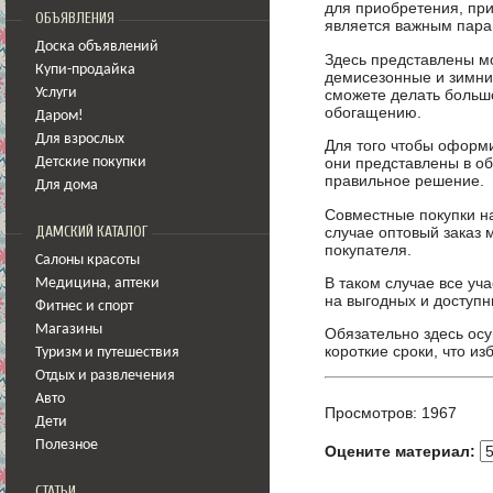
для приобретения, при
ОБЪЯВЛЕНИЯ
является важным пара
Доска объявлений
Здесь представлены м
Купи-продайка
демисезонные и зимние
сможете делать большо
Услуги
обогащению.
Даром!
Для взрослых
Для того чтобы оформи
они представлены в о
Детские покупки
правильное решение.
Для дома
Совместные покупки на
случае оптовый заказ 
ДАМСКИЙ КАТАЛОГ
покупателя.
Салоны красоты
В таком случае все уч
Медицина
,
аптеки
на выгодных и доступн
Фитнес и спорт
Магазины
Обязательно здесь осу
короткие сроки, что из
Туризм и путешествия
Отдых и развлечения
Авто
Просмотров: 1967
Дети
Полезное
Оцените материал:
СТАТЬИ