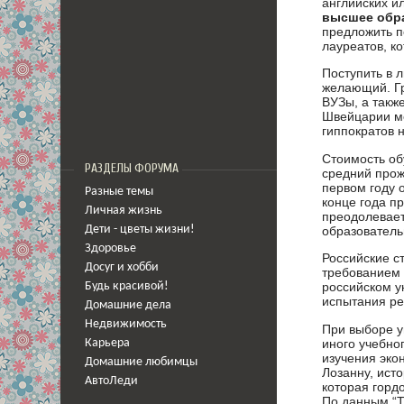
английских и
высшее обр
предложить п
лауреатов, к
Поступить в 
желающий. Г
ВУЗы, а такж
Швейцарии ме
гиппократов н
Стоимость об
РАЗДЕЛЫ ФОРУМА
средний прож
первом году 
Разные темы
конце года п
Личная жизнь
преодолевает
образователь
Дети - цветы жизни!
Здоровье
Российские с
Досуг и хобби
требованием 
российском у
Будь красивой!
испытания р
Домашние дела
Недвижимость
При выборе у
иного учебно
Карьера
изучения эко
Домашние любимцы
Лозанну, ист
АвтоЛеди
которая гордо
По данным “T