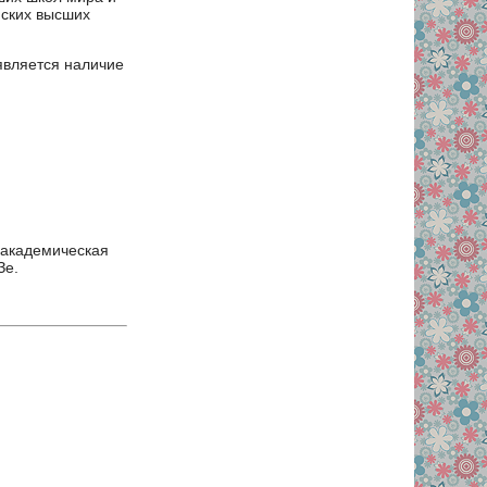
йских высших
является наличие
 академическая
Зе.