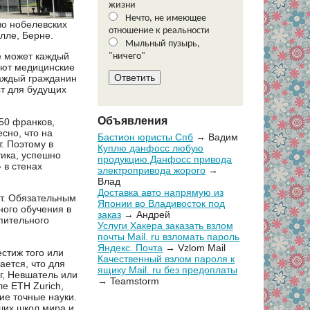
жизни
Нечто, не имеющее
во нобелевских
отношение к реальности
лле, Берне.
Мыльный пузырь,
е может каждый
"ничего"
яют медицинские
каждый гражданин
ст для будущих
Объявления
750 франков,
сно, что на
Бастион юристы Спб
→ Вадим
. Поэтому в
Куплю данфосс любую
тика, успешно
продукцию Данфосс привода
 в стенах
электропривода жорого
→
Влад
Доставка авто напрямую из
от. Обязательным
Японии во Владивосток под
ного обучения в
заказ
→ Андрей
пительного
Услуги Хакера заказать взлом
почты Mail. ru взломать пароль
Яндекс. Почта
→ Vzlom Mail
стиж того или
Качественный взлом пароля к
ается, что для
ящику Mail. ru без предоплаты
г, Невшатель или
→ Teamstorm
е ETH Zurich,
гие точные науки.
чших школ мира и