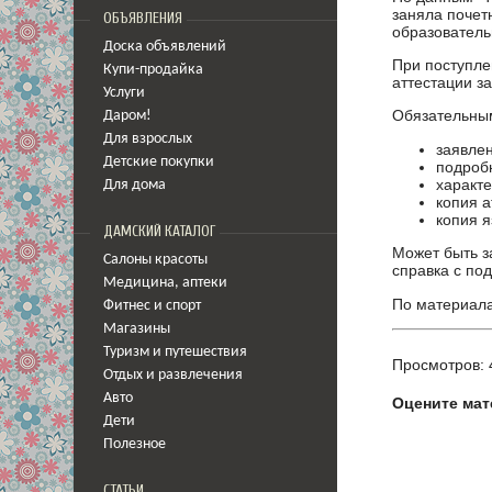
заняла почет
ОБЪЯВЛЕНИЯ
образователь
Доска объявлений
При поступле
Купи-продайка
аттестации з
Услуги
Обязательным
Даром!
Для взрослых
заявлен
Детские покупки
подроб
характе
Для дома
копия а
копия я
ДАМСКИЙ КАТАЛОГ
Может быть з
Салоны красоты
справка с по
Медицина
,
аптеки
По материалам
Фитнес и спорт
Магазины
Туризм и путешествия
Просмотров: 
Отдых и развлечения
Авто
Оцените мат
Дети
Полезное
СТАТЬИ