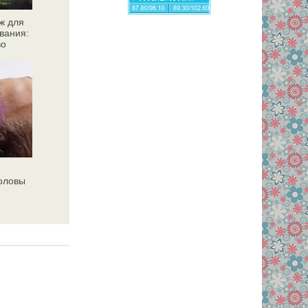
ж для
вания:
во
головы