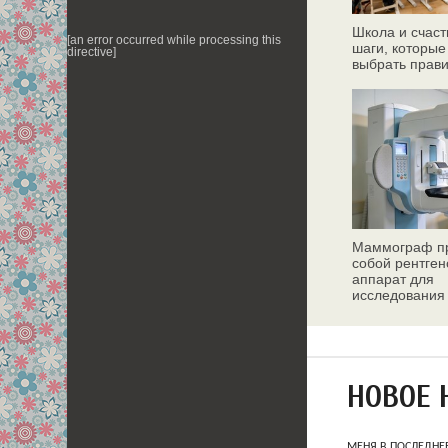
Школа и счаст
[an error occurred while processing this
шаги, которые
directive]
выбрать прав
Маммограф пр
собой рентген
аппарат для
исследования
молочных жел
НОВОЕ 
МЕНЯ В ПОСЛЕДНЕ