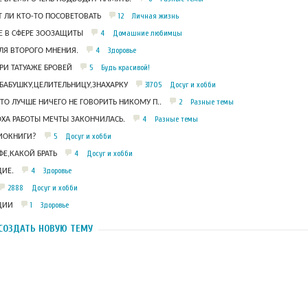
12
Личная жизнь
 ЛИ КТО-ТО ПОСОВЕТОВАТЬ
4
Домашние любимцы
 В СФЕРЕ ЗООЗАЩИТЫ
4
Здоровье
ЛЯ ВТОРОГО МНЕНИЯ.
5
Будь красивой!
РИ ТАТУАЖЕ БРОВЕЙ
31705
Досуг и хобби
БАБУШКУ,ЦЕЛИТЕЛЬНИЦУ,ЗНАХАРКУ
2
Разные темы
ЧТО ЛУЧШЕ НИЧЕГО НЕ ГОВОРИТЬ НИКОМУ П..
4
Разные темы
ОХА РАБОТЫ МЕЧТЫ ЗАКОНЧИЛАСЬ.
5
Досуг и хобби
ДИОКНИГИ?
4
Досуг и хобби
Е,КАКОЙ БРАТЬ
4
Здоровье
ИЕ.
2888
Досуг и хобби
1
Здоровье
ЦИИ
СОЗДАТЬ НОВУЮ ТЕМУ