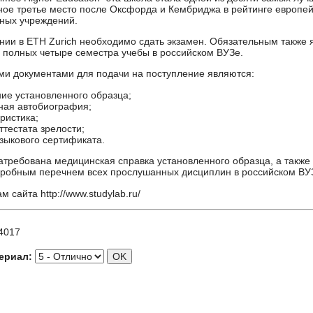
ное третье место после Оксфорда и Кембриджа в рейтинге европе
ных учреждений.
нии в ETH Zurich необходимо сдать экзамен. Обязательным также 
а полных четыре семестра учебы в российском ВУЗе.
и документами для подачи на поступление являются:
ие установленного образца;
ная автобиография;
ристика;
ттестата зрелости;
зыкового сертификата.
атребована медицинская справка установленного образца, а также
дробным перечнем всех прослушанных дисциплин в российском ВУ
 сайта http://www.studylab.ru/
4017
ериал: