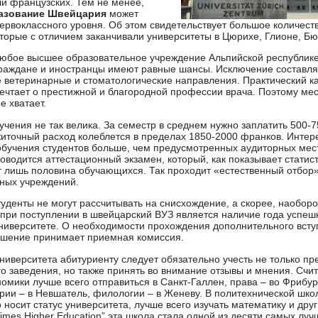
ли французских. Тем не менее,
азование Швейцария
может
ервоклассного уровня. Об этом свидетельствует большое количест
оторые с отличием заканчивали университеты в Цюрихе, Глионе, Бю
любое высшее образовательное учреждение Альпийской республик
раждане и иностранцы имеют равные шансы. Исключение составл
е ветеринарные и стоматологические направления. Практический 
чтает о престижной и благородной профессии врача. Поэтому ме
е хватает.
учения не так велика. За семестр в среднем нужно заплатить 500-
иточный расход колеблется в пределах 1850-2000 франков. Интере
обучения студентов больше, чем предусмотренных аудиторных мест
роводится аттестационный экзамен, который, как показывает статис
 лишь половина обучающихся. Так проходит «естественный отбор»
ных учреждений.
туденты не могут рассчитывать на снисхождение, а скорее, наобор
при поступлении в швейцарский ВУЗ является наличие года успеш
ниверситете. О необходимости прохождения дополнительного всту
ешение принимает приемная комиссия.
ниверситета абитуриенту следует обязательно учесть не только пре
го заведения, но также принять во внимание отзывы и мнения. Счит
номики лучше всего отправиться в Санкт-Галлен, права – во Фрибур
ории – в Невшатель, филологии – в Женеву. В политехнической школ
 носит статус университета, лучше всего изучать математику и дру
imes Higher Education” эта школа стала одной из десяти самых лу