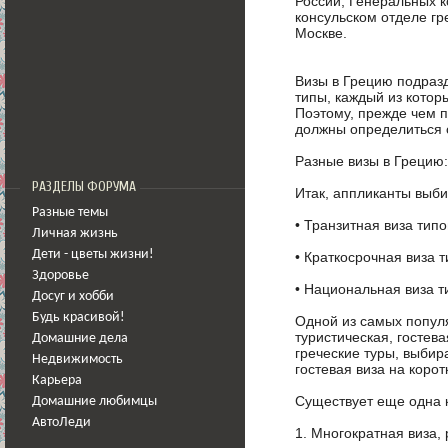
России, Генеральных к
консульском отделе гр
Москве.
Визы в Грецию подраз
типы, каждый из которы
Поэтому, прежде чем 
должны определиться 
Разные визы в Грецию: 
РАЗДЕЛЫ ФОРУМА
Итак, аппликанты выб
Разные темы
•
Транзитная виза типо
Личная жизнь
Дети - цветы жизни!
•
Краткосрочная виза т
Здоровье
•
Национальная виза т
Досуг и хобби
Будь красивой!
Одной из самых популя
туристическая, гостев
Домашние дела
греческие туры, выбир
Недвижимость
гостевая виза на корот
Карьера
Существует еще одна 
Домашние любимцы
АвтоЛеди
1.
Многократная виза,