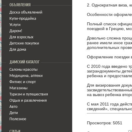
2.
Однократная виза, 
ОБЪЯВЛЕНИЯ
Доска объявлений
Особенности оформле
Купи-продайка
Полный список официа
Услуги
поездкой в Грецию, мо
Даром!
Для взрослых
Довольно сложна проце
ранее имели иное граж
Детские покупки
дополнительных прове
Для дома
Оформление поездки в
ДАМСКИЙ КАТАЛОГ
С 2010 года введено т
Салоны красоты
заграндокументы детей
ребенка и предоставле
Медицина
,
аптеки
Фитнес и спорт
Для визирования доку
Магазины
засвидетельствованны
на вывоз ребенка втор
Туризм и путешествия
Отдых и развлечения
С мая 2011 года дейст
Авто
сведений», специально
Дети
Полезное
Просмотров: 5051
СТАТЬИ