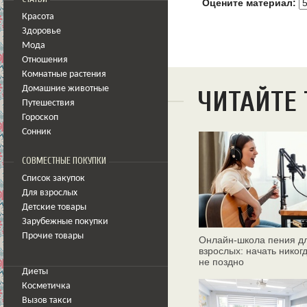
Оцените материал:
Красота
Здоровье
Мода
Отношения
Комнатные растения
Домашние животные
ЧИТАЙТЕ
Путешествия
Гороскоп
Сонник
СОВМЕСТНЫЕ ПОКУПКИ
Список закупок
Для взрослых
Детские товары
Зарубежные покупки
Прочие товары
Онлайн‑школа пения д
взрослых: начать никог
не поздно
Диеты
Косметичка
Вызов такси